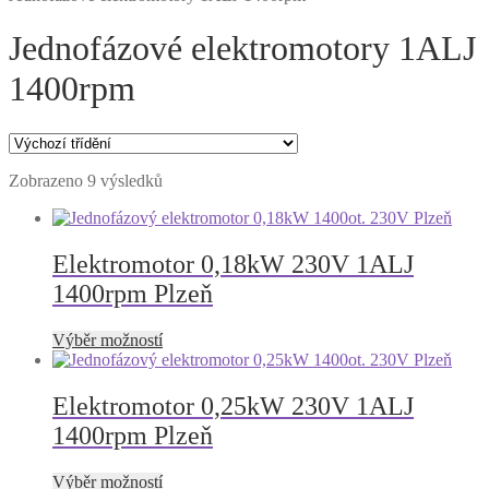
Jednofázové elektromotory 1ALJ
1400rpm
Zobrazeno 9 výsledků
Elektromotor 0,18kW 230V 1ALJ
1400rpm Plzeň
Tento
Výběr možností
produkt
má
více
Elektromotor 0,25kW 230V 1ALJ
variant.
1400rpm Plzeň
Možnosti
lze
vybrat
Tento
Výběr možností