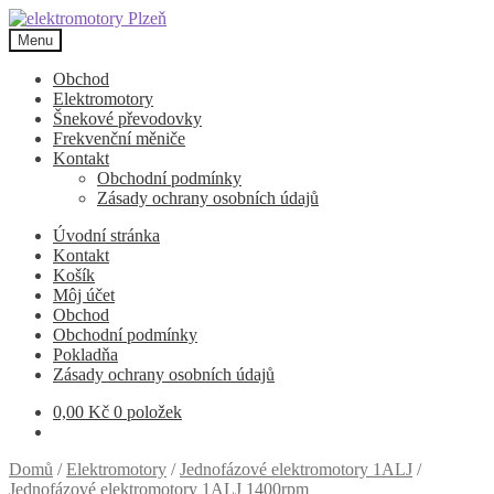
Přeskočit
Přejít
na
k
Menu
navigaci
obsahu
webu
Obchod
Elektromotory
Šnekové převodovky
Frekvenční měniče
Kontakt
Obchodní podmínky
Zásady ochrany osobních údajů
Úvodní stránka
Kontakt
Košík
Môj účet
Obchod
Obchodní podmínky
Pokladňa
Zásady ochrany osobních údajů
0,00
Kč
0 položek
Domů
/
Elektromotory
/
Jednofázové elektromotory 1ALJ
/
Jednofázové elektromotory 1ALJ 1400rpm