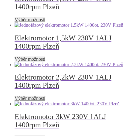
variant.
1400rpm Plzeň
Možnosti
lze
vybrat
Tento
Výběr možností
na
produkt
stránce
má
produktu
více
Elektromotor 1,5kW 230V 1ALJ
variant.
1400rpm Plzeň
Možnosti
lze
vybrat
Tento
Výběr možností
na
produkt
stránce
má
produktu
více
Elektromotor 2,2kW 230V 1ALJ
variant.
1400rpm Plzeň
Možnosti
lze
vybrat
Tento
Výběr možností
na
produkt
stránce
má
produktu
více
Elektromotor 3kW 230V 1ALJ
variant.
1400rpm Plzeň
Možnosti
lze