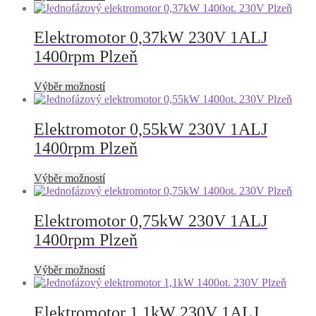
na
produkt
stránce
má
produktu
více
Elektromotor 0,37kW 230V 1ALJ
variant.
1400rpm Plzeň
Možnosti
lze
vybrat
Tento
Výběr možností
na
produkt
stránce
má
produktu
více
Elektromotor 0,55kW 230V 1ALJ
variant.
1400rpm Plzeň
Možnosti
lze
vybrat
Tento
Výběr možností
na
produkt
stránce
má
produktu
více
Elektromotor 0,75kW 230V 1ALJ
variant.
1400rpm Plzeň
Možnosti
lze
vybrat
Tento
Výběr možností
na
produkt
stránce
má
produktu
více
Elektromotor 1,1kW 230V 1ALJ