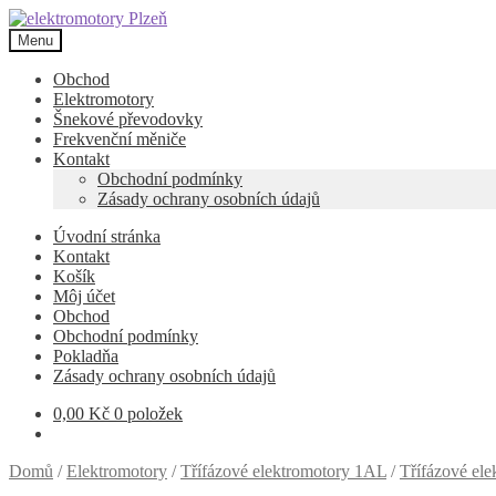
Přeskočit
Přejít
na
k
Menu
navigaci
obsahu
webu
Obchod
Elektromotory
Šnekové převodovky
Frekvenční měniče
Kontakt
Obchodní podmínky
Zásady ochrany osobních údajů
Úvodní stránka
Kontakt
Košík
Môj účet
Obchod
Obchodní podmínky
Pokladňa
Zásady ochrany osobních údajů
0,00
Kč
0 položek
Domů
/
Elektromotory
/
Třífázové elektromotory 1AL
/
Třífázové el