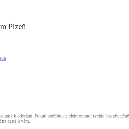
m Plzeň
stit
stupný k odeslání. Pokud potřebujete elektromotor rychle bez zbytečn
ž na cestě k vám.