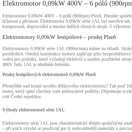
Elektromotor 0,09kW 400V – 6 pólů (900rpm
Elektromotor 0,09kW 400V – 6 pólů (900rpm) Plzeň. Hledáte spolehliv
účinnost a přesnost. Elektromotor 0,09kW série 1AL byl navržen tak, 
kompresorů, dopravníků a mnoha dalších různých strojů. S výkonem 0
Elektromotory 0,09kW šestipólové – prodej Plzeň
Elektromotory 0,09kW série 1AL (900ot/min) máme na skladě. Skládá s
prostředích. Odolná konstrukce motoru zajišťuje jeho bezproblémový c
volbu pro podniky, které vyžadují efektivní a snadno použitelné stro
400V řady 1AL je ideálním řešením.
Prodej šestipólových elektromotorů 0,09kW Plzeň
Přemýšlíte nad koupí nového třífázového elektromotoru? Tak proč čeka
motor, který splní všechny vaše průmyslové potřeby. Objednejte si ele
celé České republice.
Výhody elektromotorů série 1AL
Elektromotory série 1AL jsou charakteristické těmito společnými zna
– při jejich výrobě se používají jen ty nejkvalitnější materiály a precizn