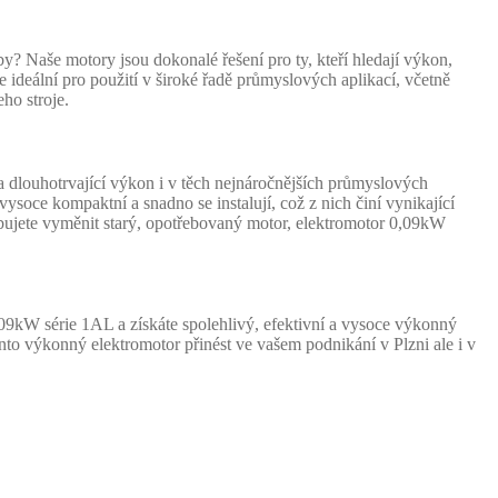
? Naše motory jsou dokonalé řešení pro ty, kteří hledají výkon,
ideální pro použití v široké řadě průmyslových aplikací, včetně
ho stroje.
 dlouhotrvající výkon i v těch nejnáročnějších průmyslových
soce kompaktní a snadno se instalují, což z nich činí vynikající
řebujete vyměnit starý, opotřebovaný motor, elektromotor 0,09kW
,09kW série 1AL a získáte spolehlivý, efektivní a vysoce výkonný
ento výkonný elektromotor přinést ve vašem podnikání v Plzni ale i v