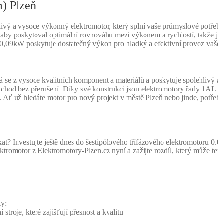
) Plzeň
ý a vysoce výkonný elektromotor, který splní vaše průmyslové potřeby
aby poskytoval optimální rovnováhu mezi výkonem a rychlostí, takže je 
,09kW poskytuje dostatečný výkon pro hladký a efektivní provoz vaše
e z vysoce kvalitních komponent a materiálů a poskytuje spolehlivý a
hod bez přerušení. Díky své konstrukci jsou elektromotory řady 1AL vy
je. Ať už hledáte motor pro nový projekt v městě Plzeň nebo jinde, pot
t? Investujte ještě dnes do šestipólového třífázového elektromotoru 0
ktromotor z Elektromotory-Plzen.cz nyní a zažijte rozdíl, který může t
ky:
í stroje, které zajišťují přesnost a kvalitu