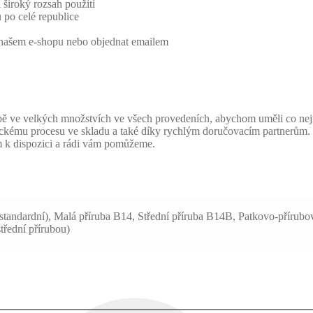
 široký rozsah použití
 po celé republice
v našem e-shopu nebo objednat emailem
ve velkých množstvích ve všech provedeních, abychom uměli co nejryc
ickému procesu ve skladu a také díky rychlým doručovacím partnerům. 
m k dispozici a rádi vám pomůžeme.
standardní), Malá příruba B14, Střední příruba B14B, Patkovo-přírub
třední přírubou)