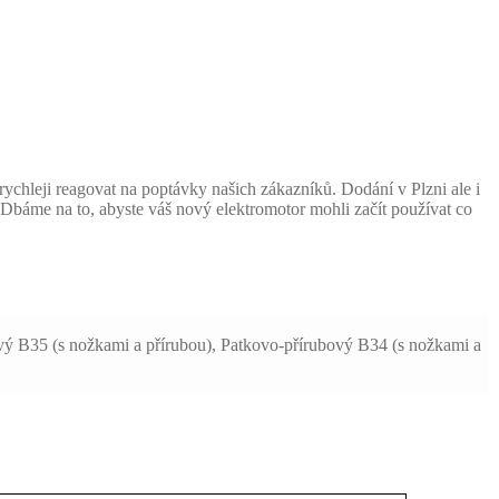
hleji reagovat na poptávky našich zákazníků. Dodání v Plzni ale i
Dbáme na to, abyste váš nový elektromotor mohli začít používat co
ový B35 (s nožkami a přírubou), Patkovo-přírubový B34 (s nožkami a