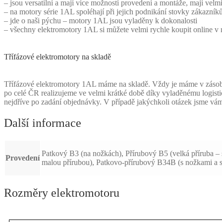
– jsou versatilní a mají více možností provedení a montáže, mají velmi
– na motory série 1AL spoléhají při jejich podnikání stovky zákazníků
– jde o naši pýchu – motory 1AL jsou vyladěny k dokonalosti
– všechny elektromotory 1AL si můžete velmi rychle koupit online 
Třífázové elektromotory na skladě
Třífázové elektromotory 1AL máme na skladě. Vždy je máme v zásobě 
po celé ČR realizujeme ve velmi krátké době díky vyladěnému logist
nejdříve po zadání objednávky. V případě jakýchkoli otázek jsme vá
Další informace
Patkový B3 (na nožkách), Přírubový B5 (velká příruba – 
Provedení
malou přírubou), Patkovo-přírubový B34B (s nožkami a s
Rozměry elektromotoru