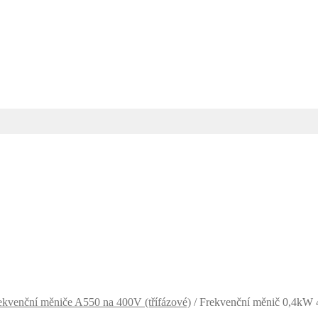
ekvenční měniče A550 na 400V (třífázové)
/
Frekvenční měnič 0,4kW 