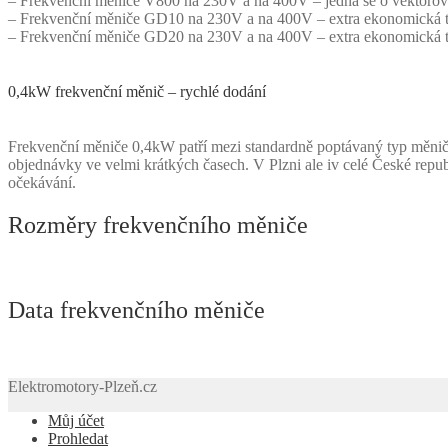
– Frekvenční měniče V800 na 230V a na 400V – jedná se o vektorové 
– Frekvenční měniče GD10 na 230V a na 400V – extra ekonomická tří
– Frekvenční měniče GD20 na 230V a na 400V – extra ekonomická tří
0,4kW frekvenční měnič – rychlé dodání
Frekvenční měniče 0,4kW patří mezi standardně poptávaný typ měnič
objednávky ve velmi krátkých časech. V Plzni ale iv celé České rep
očekávání.
Rozměry frekvenčního měniče
Data frekvenčního měniče
Elektromotory-Plzeň.cz
Můj účet
Prohledat