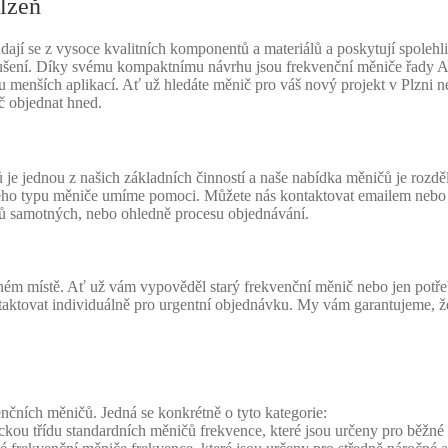
lzeň
jí se z vysoce kvalitních komponentů a materiálů a poskytují spolehl
ušení. Díky svému kompaktnímu návrhu jsou frekvenční měniče řady A5
inu menších aplikací. Ať už hledáte měnič pro váš nový projekt v Plzni 
č objednat hned.
 jednou z našich základních činností a naše nabídka měničů je rozděl
ého typu měniče umíme pomoci. Můžete nás kontaktovat emailem nebo 
ů samotných, nebo ohledně procesu objednávání.
ném místě. Ať už vám vypověděl starý frekvenční měnič nebo jen potřebuj
aktovat individuálně pro urgentní objednávku. My vám garantujeme, že
čních měničů. Jedná se konkrétně o tyto kategorie:
u třídu standardních měničů frekvence, které jsou určeny pro běžné 