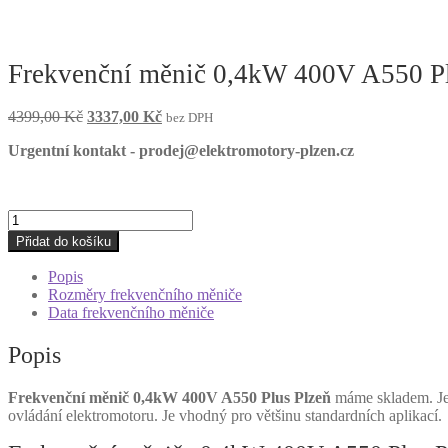
Frekvenční měnič 0,4kW 400V A550 Pl
Původní
Aktuální
4399,00
Kč
3337,00
Kč
bez DPH
cena
cena
Urgentní kontakt - prodej@elektromotory-plzen.cz
byla:
je:
4399,00 Kč.
3337,00 Kč.
Frekvenční
měnič
Přidat do košíku
0,4kW
400V
Popis
A550
Rozměry frekvenčního měniče
Plus
Data frekvenčního měniče
Plzeň
množství
Popis
Frekvenční měnič 0,4kW 400V A550 Plus Plzeň
máme skladem. Jedn
ovládání elektromotoru. Je vhodný pro většinu standardních aplikací.