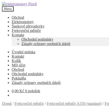
Přeskočit
Přejít
na
k
Menu
navigaci
obsahu
webu
Obchod
Elektromotory
Šnekové převodovky
Frekvenční měniče
Kontakt
Obchodní podmínky
Zásady ochrany osobních údajů
Úvodní stránka
Kontakt
Košík
Môj účet
Obchod
Obchodní podmínky
Pokladňa
Zásady ochrany osobních údajů
0,00
Kč
0 položek
Domů
/
Frekvenční měniče
/
Frekvenční měniče A550 (standard)
/
Fr