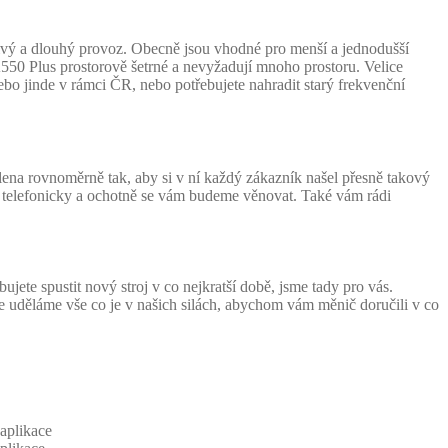
ivý a dlouhý provoz. Obecně jsou vhodné pro menší a jednodušší
50 Plus prostorově šetrné a nevyžadují mnoho prostoru. Velice
nebo jinde v rámci ČR, nebo potřebujete nahradit starý frekvenční
ena rovnoměrně tak, aby si v ní každý zákazník našel přesně takový
telefonicky a ochotně se vám budeme věnovat. Také vám rádi
ete spustit nový stroj v co nejkratší době, jsme tady pro vás.
 uděláme vše co je v našich silách, abychom vám měnič doručili v co
aplikace