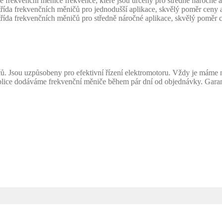
frekvenční měniče frekvence, které jsou určeny pro středně náročné a
da frekvenčních měničů pro jednodušší aplikace, skvělý poměr ceny a
da frekvenčních měničů pro středně náročné aplikace, skvělý poměr c
ů. Jsou uzpůsobeny pro efektivní řízení elektromotoru. Vždy je máme
ublice dodáváme frekvenční měniče během pár dní od objednávky. Gara