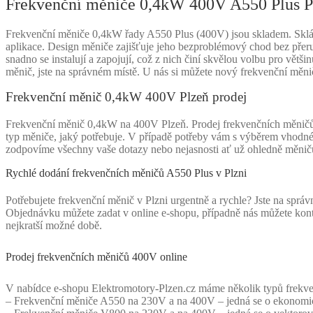
Frekvenční měniče 0,4kW 400V A550 Plus P
Frekvenční měniče 0,4kW řady A550 Plus (400V) jsou skladem. Skláda
aplikace. Design měniče zajišťuje jeho bezproblémový chod bez přer
snadno se instalují a zapojují, což z nich činí skvělou volbu pro větš
měnič, jste na správném místě. U nás si můžete nový frekvenční měni
Frekvenční měnič 0,4kW 400V Plzeň prodej
Frekvenční měnič 0,4kW na 400V Plzeň. Prodej frekvenčních měničů je
typ měniče, jaký potřebuje. V případě potřeby vám s výběrem vhodn
zodpovíme všechny vaše dotazy nebo nejasnosti ať už ohledně měnič
Rychlé dodání frekvenčních měničů A550 Plus v Plzni
Potřebujete frekvenční měnič v Plzni urgentně a rychle? Jste na správ
Objednávku můžete zadat v online e-shopu, případně nás můžete kont
nejkratší možné době.
Prodej frekvenčních měničů 400V online
V nabídce e-shopu Elektromotory-Plzen.cz máme několik typů frekven
– Frekvenční měniče A550 na 230V a na 400V – jedná se o ekonomicko