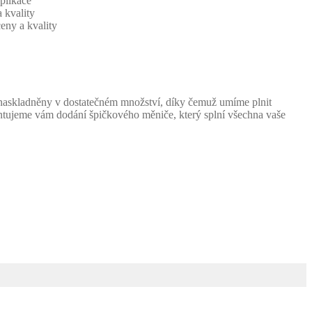
plikace
 kvality
eny a kvality
 naskladněny v dostatečném množství, díky čemuž umíme plnit
ntujeme vám dodání špičkového měniče, který splní všechna vaše