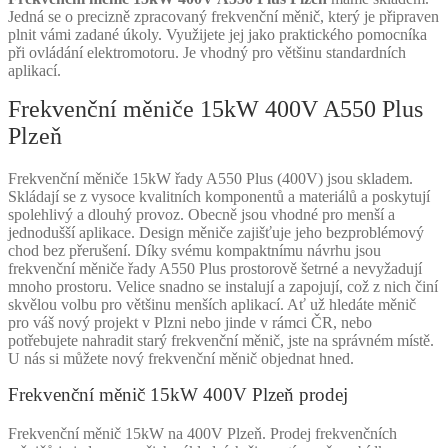
Jedná se o precizně zpracovaný frekvenční měnič, který je připraven
plnit vámi zadané úkoly. Využijete jej jako praktického pomocníka
při ovládání elektromotoru. Je vhodný pro většinu standardních
aplikací.
Frekvenční měniče 15kW 400V A550 Plus
Plzeň
Frekvenční měniče 15kW řady A550 Plus (400V) jsou skladem.
Skládají se z vysoce kvalitních komponentů a materiálů a poskytují
spolehlivý a dlouhý provoz. Obecně jsou vhodné pro menší a
jednodušší aplikace. Design měniče zajišťuje jeho bezproblémový
chod bez přerušení. Díky svému kompaktnímu návrhu jsou
frekvenční měniče řady A550 Plus prostorově šetrné a nevyžadují
mnoho prostoru. Velice snadno se instalují a zapojují, což z nich činí
skvělou volbu pro většinu menších aplikací. Ať už hledáte měnič
pro váš nový projekt v Plzni nebo jinde v rámci ČR, nebo
potřebujete nahradit starý frekvenční měnič, jste na správném místě.
U nás si můžete nový frekvenční měnič objednat hned.
Frekvenční měnič 15kW 400V Plzeň prodej
Frekvenční měnič 15kW na 400V Plzeň. Prodej frekvenčních