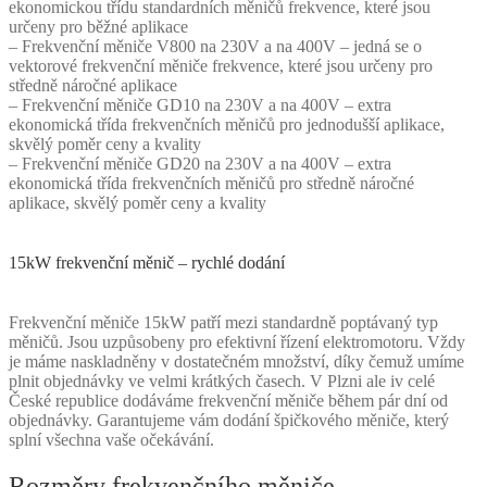
ekonomickou třídu standardních měničů frekvence, které jsou
určeny pro běžné aplikace
– Frekvenční měniče V800 na 230V a na 400V – jedná se o
vektorové frekvenční měniče frekvence, které jsou určeny pro
středně náročné aplikace
– Frekvenční měniče GD10 na 230V a na 400V – extra
ekonomická třída frekvenčních měničů pro jednodušší aplikace,
skvělý poměr ceny a kvality
– Frekvenční měniče GD20 na 230V a na 400V – extra
ekonomická třída frekvenčních měničů pro středně náročné
aplikace, skvělý poměr ceny a kvality
15kW frekvenční měnič – rychlé dodání
Frekvenční měniče 15kW patří mezi standardně poptávaný typ
měničů. Jsou uzpůsobeny pro efektivní řízení elektromotoru. Vždy
je máme naskladněny v dostatečném množství, díky čemuž umíme
plnit objednávky ve velmi krátkých časech. V Plzni ale iv celé
České republice dodáváme frekvenční měniče během pár dní od
objednávky. Garantujeme vám dodání špičkového měniče, který
splní všechna vaše očekávání.
Rozměry frekvenčního měniče