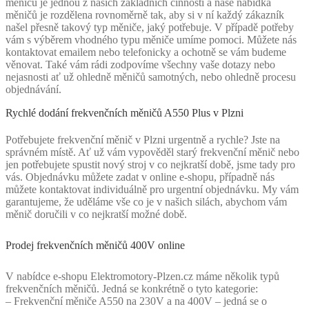
měničů je jednou z našich základních činností a naše nabídka
měničů je rozdělena rovnoměrně tak, aby si v ní každý zákazník
našel přesně takový typ měniče, jaký potřebuje. V případě potřeby
vám s výběrem vhodného typu měniče umíme pomoci. Můžete nás
kontaktovat emailem nebo telefonicky a ochotně se vám budeme
věnovat. Také vám rádi zodpovíme všechny vaše dotazy nebo
nejasnosti ať už ohledně měničů samotných, nebo ohledně procesu
objednávání.
Rychlé dodání frekvenčních měničů A550 Plus v Plzni
Potřebujete frekvenční měnič v Plzni urgentně a rychle? Jste na
správném místě. Ať už vám vypověděl starý frekvenční měnič nebo
jen potřebujete spustit nový stroj v co nejkratší době, jsme tady pro
vás. Objednávku můžete zadat v online e-shopu, případně nás
můžete kontaktovat individuálně pro urgentní objednávku. My vám
garantujeme, že uděláme vše co je v našich silách, abychom vám
měnič doručili v co nejkratší možné době.
Prodej frekvenčních měničů 400V online
V nabídce e-shopu Elektromotory-Plzen.cz máme několik typů
frekvenčních měničů. Jedná se konkrétně o tyto kategorie:
– Frekvenční měniče A550 na 230V a na 400V – jedná se o