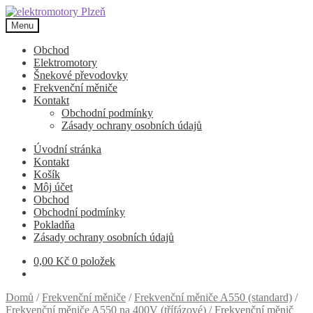
Přeskočit
Přejít
na
k
Menu
navigaci
obsahu
webu
Obchod
Elektromotory
Šnekové převodovky
Frekvenční měniče
Kontakt
Obchodní podmínky
Zásady ochrany osobních údajů
Úvodní stránka
Kontakt
Košík
Môj účet
Obchod
Obchodní podmínky
Pokladňa
Zásady ochrany osobních údajů
0,00
Kč
0 položek
Domů
/
Frekvenční měniče
/
Frekvenční měniče A550 (standard)
/
Frekvenční měniče A550 na 400V (třífázové)
/
Frekvenční měnič