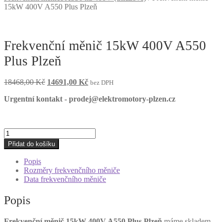
15kW 400V A550 Plus Plzeň
Frekvenční měnič 15kW 400V A550
Plus Plzeň
Původní
Aktuální
18468,00
Kč
14691,00
Kč
bez DPH
cena
cena
Urgentní kontakt - prodej@elektromotory-plzen.cz
byla:
je:
18468,00 Kč.
14691,00 Kč.
Frekvenční
měnič
Přidat do košíku
15kW
400V
Popis
A550
Rozměry frekvenčního měniče
Plus
Data frekvenčního měniče
Plzeň
množství
Popis
Frekvenční měnič 15kW 400V A550 Plus Plzeň
máme skladem.