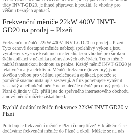
třídy INVT-GD20, je ihned připraven k použití. Je vhodný pro
většinu běžných aplikací.
Frekvenční měniče 22kW 400V INVT-
GD20 na prodej – Plzeň
Frekvenční měniče 22kW 400V INVT-GD20 na prodej – Plzeň.
Tyto cenově dostupné měniče nabízejí spolehlivý výkon a jsou
vyrobeny z vysoce kvalitních materiálů. Jsou vhodné pro širokou
škálu aplikací v několika průmyslových odvětvích. Tento měnič
nabízí fantastickou hodnotu za peníze. Každý měnič INVT-GD20 je
relativně malý a efektivní. Měniče frekvence (invertory) jsou
skvělou volbou pro většinu společností a aplikací, protože se
poměrně snadno instalují a sestavují. Ať už potřebujete vyměnit
zastaralý a nefunkční měnič nebo hledáte měnič pro nový projekt v
Plzni či jinde v ČR, přišli jste do správného internetového obchodu
a nový měnič můžete získat hned.
Rychlé dodání měniče frekvence 22kW INVT-GD20 v
Plzni
Potřebujete frekvenční měnič v Plzni čo nejdříve? V krátkém čase
dodáváme frekvenční měniče do Plzně a okolí. Můžete se na nás