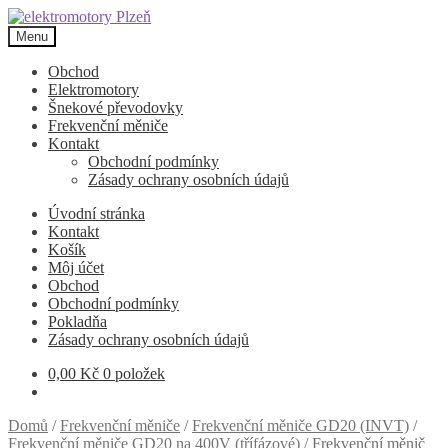
Přeskočit
Přejít
na
k
Menu
navigaci
obsahu
webu
Obchod
Elektromotory
Šnekové převodovky
Frekvenční měniče
Kontakt
Obchodní podmínky
Zásady ochrany osobních údajů
Úvodní stránka
Kontakt
Košík
Môj účet
Obchod
Obchodní podmínky
Pokladňa
Zásady ochrany osobních údajů
0,00
Kč
0 položek
Domů
/
Frekvenční měniče
/
Frekvenční měniče GD20 (INVT)
/
Frekvenční měniče GD20 na 400V (třífázové)
/
Frekvenční měnič