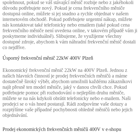
spolehnout, pokud se váš stávající měnič rozbije nebo z jakéhokoli
důvodu potřebujete nový. Pokud je cena frekvenčního měniče
dostupná online, můžete si jej snadno a rychle objednat v našem
internetovém obchodě. Pokud potřebujete urgentní nákup, můžete
nás kontaktovat také telefonicky nebo emailem (také pokud cena
frekvenčního měniče není uvedena online, v takovém případě vám ji
poskytneme individuálně). Slibujeme, že využijeme všechny
dostupné zdroje, abychom k vám náhradní frekvenční měnič dostali
co nejdříve.
Úsporný frekvenční měnič 22kW 400V Plzeň
Ekonomický frekvenční měnič 22kW na 400V Plzeň. Jednou z
našich hlavních činností je prodej frekvenčních měničů a máme
dostatečně široký výběr, abychom umožnili každému zákazníkovi
najít přesně ten model měniče, jaký v danou chvíli chce. Pokud
potřebujete pomoc při rozhodování o nejlepším druhu měniče,
můžete se na nás kdykoli obrátit telefonicky nebo e-mailem. Naši
prodejci se o vás hned postarají. Rádi zodpovíme vaše dotazy a
rozptýlíme vaše případné pochybnosti ohledně měničů nebo jejich
objednávání.
Prodej ekonomických frekvenčních měničů 400V v e-shopu