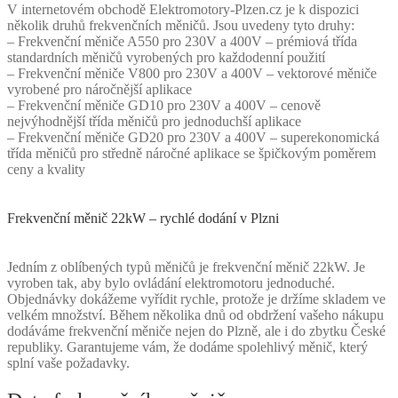
V internetovém obchodě Elektromotory-Plzen.cz je k dispozici
několik druhů frekvenčních měničů. Jsou uvedeny tyto druhy:
– Frekvenční měniče A550 pro 230V a 400V – prémiová třída
standardních měničů vyrobených pro každodenní použití
– Frekvenční měniče V800 pro 230V a 400V – vektorové měniče
vyrobené pro náročnější aplikace
– Frekvenční měniče GD10 pro 230V a 400V – cenově
nejvýhodnější třída měničů pro jednoduchší aplikace
– Frekvenční měniče GD20 pro 230V a 400V – superekonomická
třída měničů pro středně náročné aplikace se špičkovým poměrem
ceny a kvality
Frekvenční měnič 22kW – rychlé dodání v Plzni
Jedním z oblíbených typů měničů je frekvenční měnič 22kW. Je
vyroben tak, aby bylo ovládání elektromotoru jednoduché.
Objednávky dokážeme vyřídit rychle, protože je držíme skladem ve
velkém množství. Během několika dnů od obdržení vašeho nákupu
dodáváme frekvenční měniče nejen do Plzně, ale i do zbytku České
republiky. Garantujeme vám, že dodáme spolehlivý měnič, který
splní vaše požadavky.