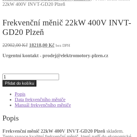
22kW 400V INVT-GD20 Plzeň
Frekvenční měnič 22kW 400V INVT-
GD20 Plzeň
Původní
Aktuální
22902,00
Kč
18218,00
Kč
bez DPH
cena
cena
Urgentní kontakt - prodej@elektromotory-plzen.cz
byla:
je:
22902,00 Kč.
18218,00 Kč.
Frekvenční
měnič
Přidat do košíku
22kW
400V
Popis
INVT-
Data frekvenčního měniče
GD20
Manuál frekvenčního měniče
Plzeň
množství
Popis
Frekvenční měnič 22kW 400V INVT-GD20 Plzeň
skladem.
Tento vysoce kvalitní frekvenční měnič, který patří do ekonomické