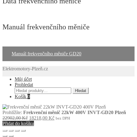
Data frekvenčního měniče
Manuál frekvenčního měniče
Manuál frekvenčního měniče GD20
Elektromotory-Plzeň.cz
Můj účet
Prohledat
Hledat:
Hledat
Košík
0
Prohlížíte:
Frekvenční měnič 22kW 400V INVT-GD20 Plzeň
Původní
Aktuální
22902,00
Kč
18218,00
Kč
bez DPH
cena
cena
Přidat do košíku
byla:
je:
22902,00 Kč.
18218,00 Kč.