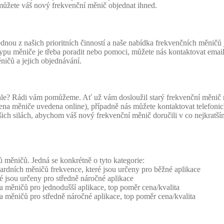
 můžete váš nový frekvenční měnič objednat ihned.
u z našich prioritních činností a naše nabídka frekvenčních měničů je
ypu měniče je třeba poradit nebo pomoci, můžete nás kontaktovat emai
ičů a jejich objednávání.
ychle? Rádi vám pomůžeme. Ať už vám dosloužil starý frekvenční měnič n
ena měniče uvedena online), případně nás můžete kontaktovat telefoni
ich silách, abychom váš nový frekvenční měnič doručili v co nejkratší
měničů. Jedná se konkrétně o tyto kategorie:
rdních měničů frekvence, které jsou určeny pro běžné aplikace
 jsou určeny pro středně náročné aplikace
měničů pro jednodušší aplikace, top poměr cena/kvalita
měničů pro středně náročné aplikace, top poměr cena/kvalita