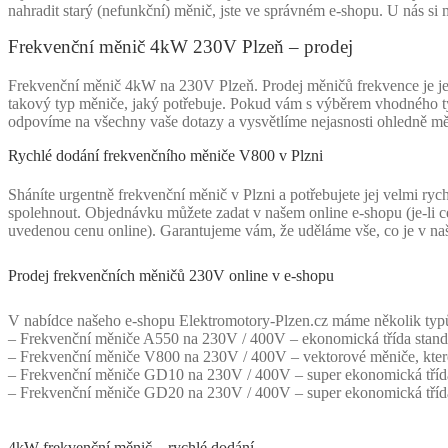
nahradit starý (nefunkční) měnič, jste ve správném e-shopu. U nás si
Frekvenční měnič 4kW 230V Plzeň – prodej
Frekvenční měnič 4kW na 230V Plzeň. Prodej měničů frekvence je jedno
takový typ měniče, jaký potřebuje. Pokud vám s výběrem vhodného t
odpovíme na všechny vaše dotazy a vysvětlíme nejasnosti ohledně měn
Rychlé dodání frekvenčního měniče V800 v Plzni
Sháníte urgentně frekvenční měnič v Plzni a potřebujete jej velmi r
spolehnout. Objednávku můžete zadat v našem online e-shopu (je-li c
uvedenou cenu online). Garantujeme vám, že uděláme vše, co je v naš
Prodej frekvenčních měničů 230V online v e-shopu
V nabídce našeho e-shopu Elektromotory-Plzen.cz máme několik typů 
– Frekvenční měniče A550 na 230V / 400V – ekonomická třída standa
– Frekvenční měniče V800 na 230V / 400V – vektorové měniče, které
– Frekvenční měniče GD10 na 230V / 400V – super ekonomická třída 
– Frekvenční měniče GD20 na 230V / 400V – super ekonomická třída 
4kW frekvenční měnič – rychlé dodání