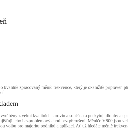
eň
 kvalitně zpracovaný měnič frekvence, který je okamžitě připraven pln
cí.
kladem
ráběny z velmi kvalitních surovin a součástí a poskytují dlouhý a sp
ajišťují jeho bezproblémový chod bez přerušení. Měniče V800 jsou vel
rnou volbu pro majoritu podniků a aplikací. Ať už hledáte měnič frekven