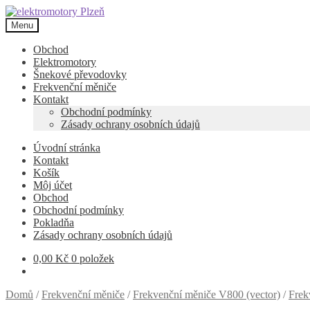
Přeskočit
Přejít
na
k
Menu
navigaci
obsahu
webu
Obchod
Elektromotory
Šnekové převodovky
Frekvenční měniče
Kontakt
Obchodní podmínky
Zásady ochrany osobních údajů
Úvodní stránka
Kontakt
Košík
Môj účet
Obchod
Obchodní podmínky
Pokladňa
Zásady ochrany osobních údajů
0,00
Kč
0 položek
Domů
/
Frekvenční měniče
/
Frekvenční měniče V800 (vector)
/
Frek