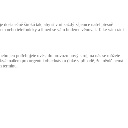
 dostatečně široká tak, aby si v ní každý zájemce našel přesně
lem nebo telefonicky a ihned se vám budeme věnovat. Také vám rádi
ebo jen potřebujete uvést do provozu nový stroj, na nás se můžete
cky/emailem pro urgentní objednávku (také v případě, že měnič nemá
m termínu.