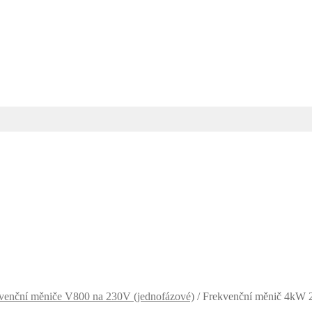
venční měniče V800 na 230V (jednofázové)
/
Frekvenční měnič 4kW 