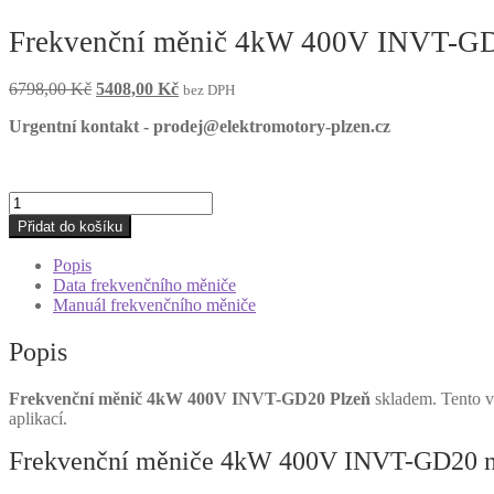
Frekvenční měnič 4kW 400V INVT-GD
Původní
Aktuální
6798,00
Kč
5408,00
Kč
bez DPH
cena
cena
Urgentní kontakt - prodej@elektromotory-plzen.cz
byla:
je:
6798,00 Kč.
5408,00 Kč.
Frekvenční
měnič
Přidat do košíku
4kW
400V
Popis
INVT-
Data frekvenčního měniče
GD20
Manuál frekvenčního měniče
Plzeň
množství
Popis
Frekvenční měnič 4kW 400V INVT-GD20 Plzeň
skladem. Tento vy
aplikací.
Frekvenční měniče 4kW 400V INVT-GD20 na