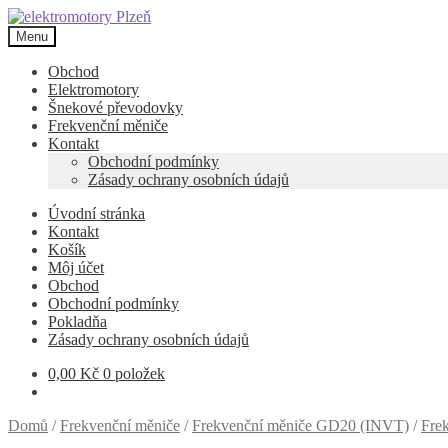
Přeskočit
Přejít
na
k
Menu
navigaci
obsahu
webu
Obchod
Elektromotory
Šnekové převodovky
Frekvenční měniče
Kontakt
Obchodní podmínky
Zásady ochrany osobních údajů
Úvodní stránka
Kontakt
Košík
Môj účet
Obchod
Obchodní podmínky
Pokladňa
Zásady ochrany osobních údajů
0,00
Kč
0 položek
Domů
/
Frekvenční měniče
/
Frekvenční měniče GD20 (INVT)
/
Fre