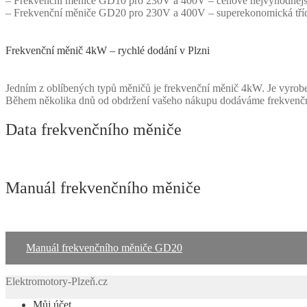
– Frekvenční měniče GD10 pro 230V a 400V – cenově nejvýhodnější 
– Frekvenční měniče GD20 pro 230V a 400V – superekonomická třída
Frekvenční měnič 4kW – rychlé dodání v Plzni
Jedním z oblíbených typů měničů je frekvenční měnič 4kW. Je vyrobe
Během několika dnů od obdržení vašeho nákupu dodáváme frekvenční 
Data frekvenčního měniče
Manuál frekvenčního měniče
Manuál frekvenčního měniče GD20
Elektromotory-Plzeň.cz
Můj účet