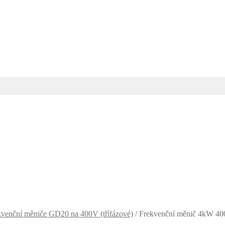
kvenční měniče GD20 na 400V (třífázové)
/
Frekvenční měnič 4kW 4