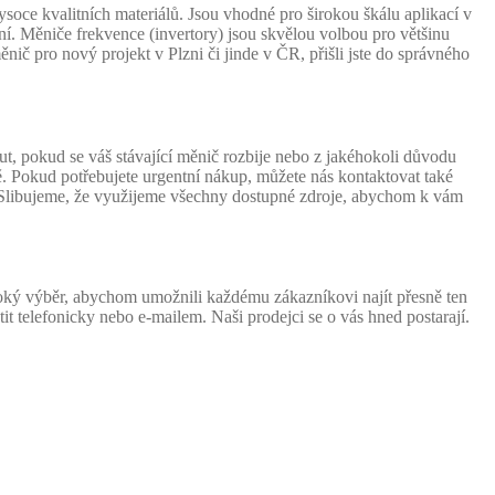
e kvalitních materiálů. Jsou vhodné pro širokou škálu aplikací v
. Měniče frekvence (invertory) jsou skvělou volbou pro většinu
nič pro nový projekt v Plzni či jinde v ČR, přišli jste do správného
t, pokud se váš stávající měnič rozbije nebo z jakéhokoli důvodu
. Pokud potřebujete urgentní nákup, můžete nás kontaktovat také
 Slibujeme, že využijeme všechny dostupné zdroje, abychom k vám
oký výběr, abychom umožnili každému zákazníkovi najít přesně ten
t telefonicky nebo e-mailem. Naši prodejci se o vás hned postarají.