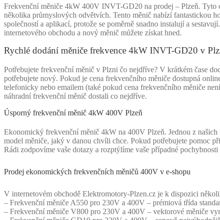
Frekvenční měniče 4kW 400V INVT-GD20 na prodej – Plzeň. Tyto ceno
několika průmyslových odvětvích. Tento měnič nabízí fantastickou h
společností a aplikací, protože se poměrně snadno instalují a sestavuj
internetového obchodu a nový měnič můžete získat hned.
Rychlé dodání měniče frekvence 4kW INVT-GD20 v Plz
Potřebujete frekvenční měnič v Plzni čo nejdříve? V krátkém čase do
potřebujete nový. Pokud je cena frekvenčního měniče dostupná online
telefonicky nebo emailem (také pokud cena frekvenčního měniče nen
náhradní frekvenční měnič dostali co nejdříve.
Úsporný frekvenční měnič 4kW 400V Plzeň
Ekonomický frekvenční měnič 4kW na 400V Plzeň. Jednou z našich hl
model měniče, jaký v danou chvíli chce. Pokud potřebujete pomoc při 
Rádi zodpovíme vaše dotazy a rozptýlíme vaše případné pochybnosti 
Prodej ekonomických frekvenčních měničů 400V v e-shopu
V internetovém obchodě Elektromotory-Plzen.cz je k dispozici někol
– Frekvenční měniče A550 pro 230V a 400V – prémiová třída standa
– Frekvenční měniče V800 pro 230V a 400V – vektorové měniče vyro