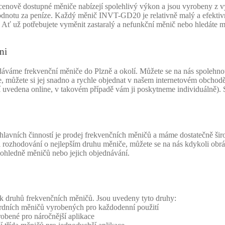
vě dostupné měniče nabízejí spolehlivý výkon a jsou vyrobeny z vysoc
odnotu za peníze. Každý měnič INVT-GD20 je relativně malý a efektivní
í. Ať už potřebujete vyměnit zastaralý a nefunkční měnič nebo hledáte mě
ni
dáváme frekvenční měniče do Plzně a okolí. Můžete se na nás spolehnou
, můžete si jej snadno a rychle objednat v našem internetovém obchodě
í uvedena online, v takovém případě vám ji poskytneme individuálně).
avních činností je prodej frekvenčních měničů a máme dostatečně šir
rozhodování o nejlepším druhu měniče, můžete se na nás kdykoli obráti
ohledně měničů nebo jejich objednávání.
ik druhů frekvenčních měničů. Jsou uvedeny tyto druhy:
rdních měničů vyrobených pro každodenní použití
bené pro náročnější aplikace