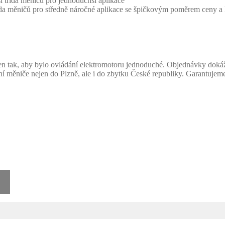
třída měničů pro jednoduchší aplikace
 měničů pro středně náročné aplikace se špičkovým poměrem ceny a 
n tak, aby bylo ovládání elektromotoru jednoduché. Objednávky dokáž
měniče nejen do Plzně, ale i do zbytku České republiky. Garantujeme