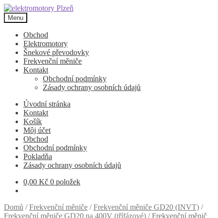
Přeskočit
Přejít
na
k
Menu
navigaci
obsahu
webu
Obchod
Elektromotory
Šnekové převodovky
Frekvenční měniče
Kontakt
Obchodní podmínky
Zásady ochrany osobních údajů
Úvodní stránka
Kontakt
Košík
Môj účet
Obchod
Obchodní podmínky
Pokladňa
Zásady ochrany osobních údajů
0,00
Kč
0 položek
Domů
/
Frekvenční měniče
/
Frekvenční měniče GD20 (INVT)
/
Frekvenční měniče GD20 na 400V (třífázové)
/
Frekvenční měnič