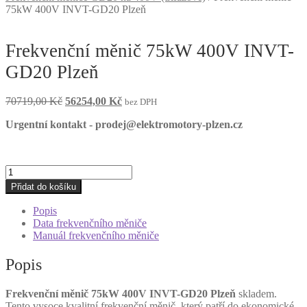
75kW 400V INVT-GD20 Plzeň
Frekvenční měnič 75kW 400V INVT-
GD20 Plzeň
Původní
Aktuální
70719,00
Kč
56254,00
Kč
bez DPH
cena
cena
Urgentní kontakt - prodej@elektromotory-plzen.cz
byla:
je:
70719,00 Kč.
56254,00 Kč.
Frekvenční
měnič
Přidat do košíku
75kW
400V
Popis
INVT-
Data frekvenčního měniče
GD20
Manuál frekvenčního měniče
Plzeň
množství
Popis
Frekvenční měnič 75kW 400V INVT-GD20 Plzeň
skladem.
Tento vysoce kvalitní frekvenční měnič, který patří do ekonomické