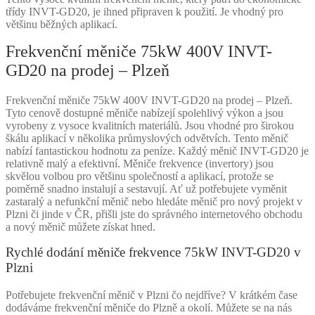
třídy INVT-GD20, je ihned připraven k použití. Je vhodný pro
většinu běžných aplikací.
Frekvenční měniče 75kW 400V INVT-
GD20 na prodej – Plzeň
Frekvenční měniče 75kW 400V INVT-GD20 na prodej – Plzeň.
Tyto cenově dostupné měniče nabízejí spolehlivý výkon a jsou
vyrobeny z vysoce kvalitních materiálů. Jsou vhodné pro širokou
škálu aplikací v několika průmyslových odvětvích. Tento měnič
nabízí fantastickou hodnotu za peníze. Každý měnič INVT-GD20 je
relativně malý a efektivní. Měniče frekvence (invertory) jsou
skvělou volbou pro většinu společností a aplikací, protože se
poměrně snadno instalují a sestavují. Ať už potřebujete vyměnit
zastaralý a nefunkční měnič nebo hledáte měnič pro nový projekt v
Plzni či jinde v ČR, přišli jste do správného internetového obchodu
a nový měnič můžete získat hned.
Rychlé dodání měniče frekvence 75kW INVT-GD20 v
Plzni
Potřebujete frekvenční měnič v Plzni čo nejdříve? V krátkém čase
dodáváme frekvenční měniče do Plzně a okolí. Můžete se na nás