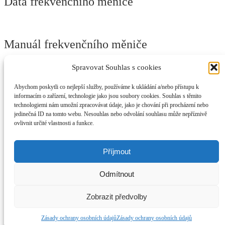
Data frekvenčního měniče
Manuál frekvenčního měniče
Spravovat Souhlas s cookies
Abychom poskytli co nejlepší služby, používáme k ukládání a/nebo přístupu k
Manuál frekvenčního měniče GD20
informacím o zařízení, technologie jako jsou soubory cookies. Souhlas s těmito
technologiemi nám umožní zpracovávat údaje, jako je chování při procházení nebo
Elektromotory-Plzeň.cz
jedinečná ID na tomto webu. Nesouhlas nebo odvolání souhlasu může nepříznivě
ovlivnit určité vlastnosti a funkce.
Můj účet
Prohledat
Hledat:
Hledat
Příjmout
Košík
0
Odmítnout
Prohlížíte:
Frekvenční měnič 75kW 400V INVT-GD20 Plzeň
Původní
Aktuální
70719,00
Kč
56254,00
Kč
bez DPH
Zobrazit předvolby
cena
cena
Přidat do košíku
byla:
je:
Zásady ochrany osobních údajů
Zásady ochrany osobních údajů
70719,00 Kč.
56254,00 Kč.