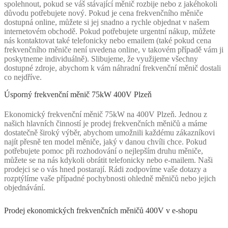
spolehnout, pokud se váš stávající měnič rozbije nebo z jakéhokoli
důvodu potřebujete nový. Pokud je cena frekvenčního měniče
dostupná online, můžete si jej snadno a rychle objednat v našem
internetovém obchodě. Pokud potřebujete urgentní nákup, můžete
nás kontaktovat také telefonicky nebo emailem (také pokud cena
frekvenčního měniče není uvedena online, v takovém případě vám ji
poskytneme individuálně). Slibujeme, že využijeme všechny
dostupné zdroje, abychom k vám náhradní frekvenční měnič dostali
co nejdříve.
Úsporný frekvenční měnič 75kW 400V Plzeň
Ekonomický frekvenční měnič 75kW na 400V Plzeň. Jednou z
našich hlavních činností je prodej frekvenčních měničů a máme
dostatečně široký výběr, abychom umožnili každému zákazníkovi
najít přesně ten model měniče, jaký v danou chvíli chce. Pokud
potřebujete pomoc při rozhodování o nejlepším druhu měniče,
můžete se na nás kdykoli obrátit telefonicky nebo e-mailem. Naši
prodejci se o vás hned postarají. Rádi zodpovíme vaše dotazy a
rozptýlíme vaše případné pochybnosti ohledně měničů nebo jejich
objednávání.
Prodej ekonomických frekvenčních měničů 400V v e-shopu