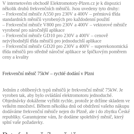
V internetovém obchodě Elektromotory-Plzen.cz je k dispozici
několik druhů frekvenčních měničů. Jsou uvedeny tyto druhy:
– Frekvenční měniče A550 pro 230V a 400V – prémiová třída
standardních měničů vyrobených pro každodenní použití
– Frekvenční měniče V800 pro 230V a 400V – vektorové měniče
vyrobené pro náročnější aplikace
– Frekvenční měniče GD10 pro 230V a 400V – cenově
nejvýhodnější třída měničů pro jednoduchší aplikace
– Frekvenční měniče GD20 pro 230V a 400V – superekonomická
třída měničů pro středně náročné aplikace se špičkovým poměrem
ceny a kvality
Frekvenční měnič 75kW – rychlé dodání v Plzni
Jedním z oblíbených typů měničů je frekvenční měnič 75kW. Je
vyroben tak, aby bylo ovládání elektromotoru jednoduché.
Objednávky dokážeme vyřídit rychle, protože je držíme skladem ve
velkém množství. Během několika dnů od obdržení vašeho nákupu
dodáváme frekvenční měniče nejen do Plzně, ale i do zbytku České
republiky. Garantujeme vám, že dodáme spolehlivý měnič, který
splní vaše požadavky.