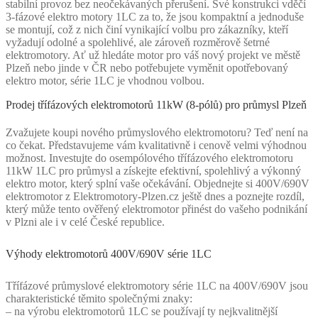
stabilní provoz bez neočekávaných přerušení. Své konstrukci vděčí
3-fázové elektro motory 1LC za to, že jsou kompaktní a jednoduše
se montují, což z nich činí vynikající volbu pro zákazníky, kteří
vyžadují odolné a spolehlivé, ale zároveň rozměrově šetrné
elektromotory. Ať už hledáte motor pro váš nový projekt ve městě
Plzeň nebo jinde v ČR nebo potřebujete vyměnit opotřebovaný
elektro motor, série 1LC je vhodnou volbou.
Prodej třífázových elektromotorů 11kW (8-pólů) pro průmysl Plzeň
Zvažujete koupi nového průmyslového elektromotoru? Teď není na
co čekat. Představujeme vám kvalitativně i cenově velmi výhodnou
možnost. Investujte do osempólového třífázového elektromotoru
11kW 1LC pro průmysl a získejte efektivní, spolehlivý a výkonný
elektro motor, který splní vaše očekávání. Objednejte si 400V/690V
elektromotor z Elektromotory-Plzen.cz ještě dnes a poznejte rozdíl,
který může tento ověřený elektromotor přinést do vašeho podnikání
v Plzni ale i v celé České republice.
Výhody elektromotorů 400V/690V série 1LC
Třífázové průmyslové elektromotory série 1LC na 400V/690V jsou
charakteristické těmito společnými znaky:
– na výrobu elektromotorů 1LC se používají ty nejkvalitnější