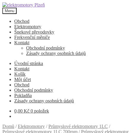
Přeskočit
Přejít
na
k
Menu
navigaci
obsahu
webu
Obchod
Elektromotory
Šnekové převodovky
Frekvenční měniče
Kontakt
Obchodní podmínky
Zásady ochrany osobních údajů
Úvodní stránka
Kontakt
Košík
Môj účet
Obchod
Obchodní podmínky
Pokladňa
Zásady ochrany osobních údajů
0,00
Kč
0 položek
Domů
/
Elektromotory
/
Průmyslové elektromotory 1LC
/
Průmyslové elektromotory 1LC 700rpm
/
Průmyslový elektromotor