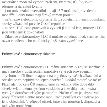
materiály a moderní výrobní zařízení, která zajišťují vysokou
přesnost a garantují kvalitu
– jsou univerzální a versatilní a mají až 7 možností provedení a
montáže, i díky tomu mají široký rozsah použití
– na třífázové elektromotory série 1LC spoléhají při jejich podnikání
stovky zákazníků po celé České republice
– na sérii 1LC jsme pracovali a vyvíjeli ji dlouhá léta, motory 1LC
jsou vyladěny k dokonalosti
– třífázové elektromotory 1LC si můžete objednat hned, stačí se nám
ozvat emailem nebo telefonicky a vše vám vysvětlíme
Průmyslové elektromotory skladem
Průmyslové elektromotory 1LC máme skladem. Vždy se snažíme je
mít v zásobě v dostatečném množství ve všech provedeních,
abychom uměli ihned reagovat na objednávky našich zákazníků a
odesílat je co nejdříve po jejich obdržení. Dodání motorů ve městě
Plzeň ale i po celé ČR garantujeme ve velmi krátké době díky
skvěle zvládnutému systému ve skladu a také díky našim extra
rychlým doručovatelským partnerům. Naším cílem je, abyste váš
nový třífázový elektro motor mohli začít používat co nejdříve po
jeho objednání. V případě otázek jsme vám nonstop k dispozici a
rádi vám pomůžeme.