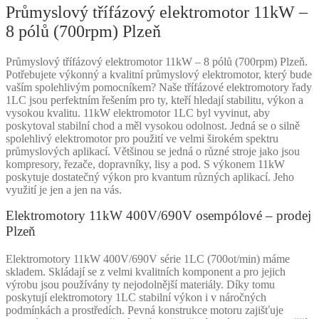
Průmyslový třífázový elektromotor 11kW –
8 pólů (700rpm) Plzeň
Průmyslový třífázový elektromotor 11kW – 8 pólů (700rpm) Plzeň.
Potřebujete výkonný a kvalitní průmyslový elektromotor, který bude
vaším spolehlivým pomocníkem? Naše třífázové elektromotory řady
1LC jsou perfektním řešením pro ty, kteří hledají stabilitu, výkon a
vysokou kvalitu. 11kW elektromotor 1LC byl vyvinut, aby
poskytoval stabilní chod a měl vysokou odolnost. Jedná se o silně
spolehlivý elektromotor pro použití ve velmi širokém spektru
průmyslových aplikací. Většinou se jedná o různé stroje jako jsou
kompresory, řezače, dopravníky, lisy a pod. S výkonem 11kW
poskytuje dostatečný výkon pro kvantum různých aplikací. Jeho
využití je jen a jen na vás.
Elektromotory 11kW 400V/690V osempólové – prodej
Plzeň
Elektromotory 11kW 400V/690V série 1LC (700ot/min) máme
skladem. Skládají se z velmi kvalitních komponent a pro jejich
výrobu jsou používány ty nejodolnější materiály. Díky tomu
poskytují elektromotory 1LC stabilní výkon i v náročných
podmínkách a prostředích. Pevná konstrukce motoru zajišťuje