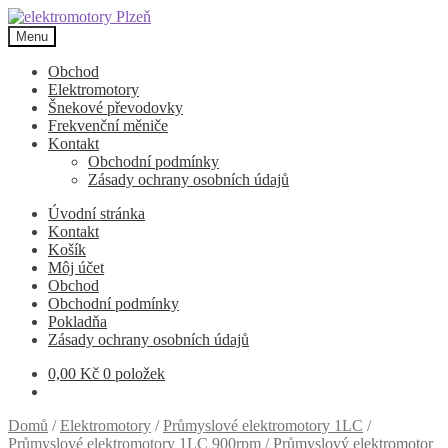
Přeskočit
Přejít
na
k
Menu
navigaci
obsahu
webu
Obchod
Elektromotory
Šnekové převodovky
Frekvenční měniče
Kontakt
Obchodní podmínky
Zásady ochrany osobních údajů
Úvodní stránka
Kontakt
Košík
Môj účet
Obchod
Obchodní podmínky
Pokladňa
Zásady ochrany osobních údajů
0,00
Kč
0 položek
Domů
/
Elektromotory
/
Průmyslové elektromotory 1LC
/
Průmyslové elektromotory 1LC 900rpm
/
Průmyslový elektromotor