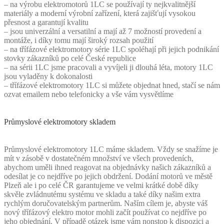
– na výrobu elektromotorů 1LC se používají ty nejkvalitnější
materiály a moderní výrobní zařízení, která zajišťují vysokou
přesnost a garantují kvalitu
– jsou univerzální a versatilní a mají až 7 možností provedení a
montáže, i díky tomu mají široký rozsah použití
– na třífázové elektromotory série 1LC spoléhají při jejich podnikání
stovky zákazníků po celé České republice
– na sérii 1LC jsme pracovali a vyvíjeli ji dlouhá léta, motory 1LC
jsou vyladěny k dokonalosti
– třífázové elektromotory 1LC si můžete objednat hned, stačí se nám
ozvat emailem nebo telefonicky a vše vám vysvětlíme
Průmyslové elektromotory skladem
Průmyslové elektromotory 1LC máme skladem. Vždy se snažíme je
mít v zásobě v dostatečném množství ve všech provedeních,
abychom uměli ihned reagovat na objednávky našich zákazníků a
odesílat je co nejdříve po jejich obdržení. Dodání motorů ve městě
Plzeň ale i po celé ČR garantujeme ve velmi krátké době díky
skvěle zvládnutému systému ve skladu a také díky našim extra
rychlým doručovatelským partnerům. Naším cílem je, abyste váš
nový třífázový elektro motor mohli začít používat co nejdříve po
jeho objednání. V případě otázek jsme vám nonstop k dispozici a