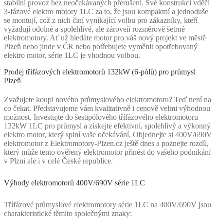
stabilní provoz bez neočekávaných přerušení. Své konstrukci vděčí
3-fázové elektro motory 1LC za to, že jsou kompaktní a jednoduše
se montují, což z nich činí vynikající volbu pro zákazníky, kteří
vyžadují odolné a spolehlivé, ale zároveň rozměrově šetrné
elektromotory. Ať už hledáte motor pro váš nový projekt ve městě
Plzeň nebo jinde v ČR nebo potřebujete vyměnit opotřebovaný
elektro motor, série 1LC je vhodnou volbou.
Prodej třífázových elektromotorů 132kW (6-pólů) pro průmysl
Plzeň
Zvažujete koupi nového průmyslového elektromotoru? Teď není na
co čekat. Představujeme vám kvalitativně i cenově velmi výhodnou
možnost. Investujte do šestipólového třífázového elektromotoru
132kW 1LC pro průmysl a získejte efektivní, spolehlivý a výkonný
elektro motor, který splní vaše očekávání. Objednejte si 400V/690V
elektromotor z Elektromotory-Plzen.cz ještě dnes a poznejte rozdíl,
který může tento ověřený elektromotor přinést do vašeho podnikání
v Plzni ale i v celé České republice.
Výhody elektromotorů 400V/690V série 1LC
Třífázové průmyslové elektromotory série 1LC na 400V/690V jsou
charakteristické těmito společnými znaky: