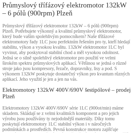
Průmyslový třífázový elektromotor 132kW
– 6 pólů (900rpm) Plzeň
Průmyslový třífázový elektromotor 132kW – 6 pólů (900rpm)
Plzeň. Potřebujete výkonný a kvalitní průmyslový elektromotor,
který bude vaším spolehlivým pomocníkem? Naše třífázové
elektromotory řady 1LC jsou perfektním řešením pro ty, kteří hledají
stabilitu, výkon a vysokou kvalitu. 132kW elektromotor 1LC byl
vyvinut, aby poskytoval stabilní chod a měl vysokou odolnost.
Jedná se o silně spolehlivý elektromotor pro použití ve velmi
širokém spektru průmyslových aplikací. Většinou se jedná o různé
stroje jako jsou kompresory, řezače, dopravníky, lisy a pod. S
výkonem 132kW poskytuje dostatečný výkon pro kvantum různých
aplikací. Jeho využití je jen a jen na vás.
Elektromotory 132kW 400V/690V šestipólové – prodej
Plzeň
Elektromotory 132kW 400V/690V série 1LC (900ot/min) máme
skladem. Skládají se z velmi kvalitních komponent a pro jejich
výrobu jsou používány ty nejodolnější materiály. Díky tomu
poskytují elektromotory 1LC stabilní výkon i v náročných
podmínkách a prostředích. Pevná konstrukce motoru zajišťuje