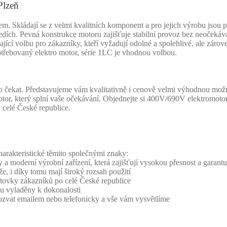
Plzeň
kládají se z velmi kvalitních komponent a pro jejich výrobu jsou po
dích. Pevná konstrukce motoru zajišťuje stabilní provoz bez neočekáv
kající volbu pro zákazníky, kteří vyžadují odolné a spolehlivé, ale zár
otřebovaný elektro motor, série 1LC je vhodnou volbou.
 čekat. Představujeme vám kvalitativně i cenově velmi výhodnou mož
otor, který splní vaše očekávání. Objednejte si 400V/690V elektromotor
v celé České republice.
rakteristické těmito společnými znaky:
 a moderní výrobní zařízení, která zajišťují vysokou přesnost a garantuj
že, i díky tomu mají široký rozsah použití
 stovky zákazníků po celé České republice
sou vyladěny k dokonalosti
 ozvat emailem nebo telefonicky a vše vám vysvětlíme