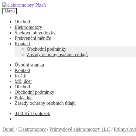
Přeskočit
Přejít
na
k
Menu
navigaci
obsahu
webu
Obchod
Elektromotory
Šnekové převodovky
Frekvenční měniče
Kontakt
Obchodní podmínky
Zásady ochrany osobních údajů
Úvodní stránka
Kontakt
Košík
Môj účet
Obchod
Obchodní podmínky
Pokladňa
Zásady ochrany osobních údajů
0,00
Kč
0 položek
Domů
/
Elektromotory
/
Průmyslové elektromotory 1LC
/
Průmyslové