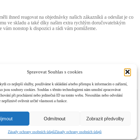
i ihned reagovat na objednávky našich zákazníků a odesílat je co
tému ve skladu a také díky našim extra rychlým doručovatelským
sme vám nonstop k dispozici a rádi vám pomůžeme.
Spravovat Souhlas s cookies
li co nejlepší služby, používáme k ukládání a/nebo přístupu k informacím o zařízení,
ako jsou soubory cookies. Souhlas s těmito technologiemi nám umožní zpracovávat
e chování při procházení nebo jedinečná ID na tomto webu. Nesouhlas nebo odvolání
nepříznivě ovlivnit určité vlastnosti a funkce.
íjmout
Odmítnout
Zobrazit předvolby
Zásady ochrany osobních údajů
Zásady ochrany osobních údajů