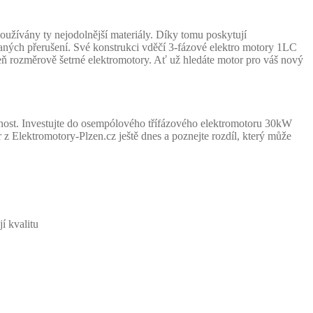
užívány ty nejodolnější materiály. Díky tomu poskytují
aných přerušení. Své konstrukci vděčí 3-fázové elektro motory 1LC
oveň rozměrově šetrné elektromotory. Ať už hledáte motor pro váš nový
nost. Investujte do osempólového třífázového elektromotoru 30kW
 z Elektromotory-Plzen.cz ještě dnes a poznejte rozdíl, který může
í kvalitu