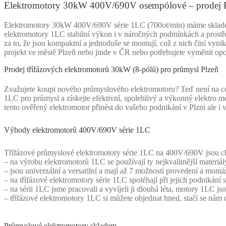
Elektromotory 30kW 400V/690V osempólové – prodej 
Elektromotory 30kW 400V/690V série 1LC (700ot/min) máme skladem. S
elektromotory 1LC stabilní výkon i v náročných podmínkách a prostře
za to, že jsou kompaktní a jednoduše se montují, což z nich činí vyni
projekt ve městě Plzeň nebo jinde v ČR nebo potřebujete vyměnit op
Prodej třífázových elektromotorů 30kW (8-pólů) pro průmysl Plzeň
Zvažujete koupi nového průmyslového elektromotoru? Teď není na co
1LC pro průmysl a získejte efektivní, spolehlivý a výkonný elektro m
tento ověřený elektromotor přinést do vašeho podnikání v Plzni ale i 
Výhody elektromotorů 400V/690V série 1LC
Třífázové průmyslové elektromotory série 1LC na 400V/690V jsou cha
– na výrobu elektromotorů 1LC se používají ty nejkvalitnější materiály
– jsou univerzální a versatilní a mají až 7 možností provedení a montá
– na třífázové elektromotory série 1LC spoléhají při jejich podnikání
– na sérii 1LC jsme pracovali a vyvíjeli ji dlouhá léta, motory 1LC j
– třífázové elektromotory 1LC si můžete objednat hned, stačí se nám
Průmyslové elektromotory skladem