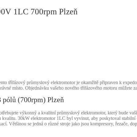
90V 1LC 700rpm Plzeň
nto třífázový průmyslový elektromotor je okamžitě připraven k exped
 správné místo. Objednávku vašeho nového třífázového motoru můžete za
 pólů (700rpm) Plzeň
otřebujete výkonný a kvalitní průmyslový elektromotor, který bude v
kou kvalitu. 30kW elektromotor 1LC byl vyvinut, aby poskytoval stabilní
kací. Většinou se jedná o různé stroje jako jsou kompresory, řezače, 