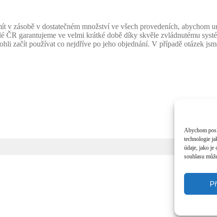
 v zásobě v dostatečném množství ve všech provedeních, abychom uměl
celé ČR garantujeme ve velmi krátké době díky skvěle zvládnutému sys
mohli začít používat co nejdříve po jeho objednání. V případě otázek j
Abychom poskyt
technologie j
údaje, jako j
souhlasu může 
Př