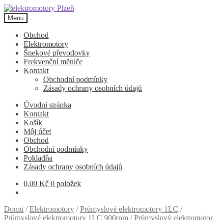
Přeskočit
Přejít
na
k
Menu
navigaci
obsahu
webu
Obchod
Elektromotory
Šnekové převodovky
Frekvenční měniče
Kontakt
Obchodní podmínky
Zásady ochrany osobních údajů
Úvodní stránka
Kontakt
Košík
Môj účet
Obchod
Obchodní podmínky
Pokladňa
Zásady ochrany osobních údajů
0,00
Kč
0 položek
Domů
/
Elektromotory
/
Průmyslové elektromotory 1LC
/
Průmyslové elektromotory 1LC 900rpm
/
Průmyslový elektromotor