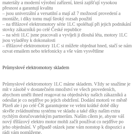
materiály a moderní výrobní zařízení, která zajišťují vysokou
přesnost a garantují kvalitu
– jsou univerzální a versatilní a mají až 7 možností provedení a
montáže, i díky tomu mají široký rozsah použití
– na třífázové elektromotory série 1LC spoléhají při jejich podnikání
stovky zákazníků po celé České republice
– na sérii 1LC jsme pracovali a vyvíjeli ji dlouhá léta, motory 1LC
jsou vyladěny k dokonalosti
– třífázové elektromotory 1LC si můžete objednat hned, stačí se nám
ozvat emailem nebo telefonicky a vše vám vysvětlíme
Průmyslové elektromotory skladem
Průmyslové elektromotory 1LC máme skladem. Vždy se snažíme je
mít v zásobě v dostatečném množství ve všech provedeních,
abychom uměli ihned reagovat na objednávky našich zákazníků a
odesílat je co nejdříve po jejich obdržení. Dodání motorů ve městě
Plzeň ale i po celé ČR garantujeme ve velmi krátké době díky
skvěle zvládnutému systému ve skladu a také díky našim extra
rychlým doručovatelským partnerům. Naším cílem je, abyste váš
nový třífázový elektro motor mohli začít používat co nejdříve po
jeho objednání. V případě otázek jsme vám nonstop k dispozici a
rádi vám pomůžeme.