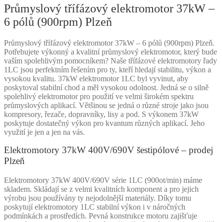
Průmyslový třífázový elektromotor 37kW –
6 pólů (900rpm) Plzeň
Průmyslový třífázový elektromotor 37kW – 6 pólů (900rpm) Plzeň.
Potřebujete výkonný a kvalitní průmyslový elektromotor, který bude
vaším spolehlivým pomocníkem? Naše třífázové elektromotory řady
1LC jsou perfektním řešením pro ty, kteří hledají stabilitu, výkon a
vysokou kvalitu. 37kW elektromotor 1LC byl vyvinut, aby
poskytoval stabilní chod a měl vysokou odolnost. Jedná se o silně
spolehlivý elektromotor pro použití ve velmi širokém spektru
průmyslových aplikací. Většinou se jedná o různé stroje jako jsou
kompresory, řezače, dopravníky, lisy a pod. S výkonem 37kW
poskytuje dostatečný výkon pro kvantum různých aplikací. Jeho
využití je jen a jen na vás.
Elektromotory 37kW 400V/690V šestipólové – prodej
Plzeň
Elektromotory 37kW 400V/690V série 1LC (900ot/min) máme
skladem. Skládají se z velmi kvalitních komponent a pro jejich
výrobu jsou používány ty nejodolnější materiály. Díky tomu
poskytují elektromotory 1LC stabilní výkon i v náročných
podmínkách a prostředích. Pevná konstrukce motoru zajišťuje