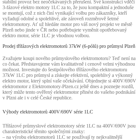
stabilní provoz bez neočekávaných přerušení. Své konstrukci vděčí
3-fázové elektro motory 1LC za to, že jsou kompaktní a jednoduše
se montují, což z nich činí vynikající volbu pro zákazníky, kteří
vyžadují odolné a spolehlivé, ale zároveň rozměrově šetrné
elektromotory. Ať už hledáte motor pro váš nový projekt ve městě
Plzeň nebo jinde v ČR nebo potřebujete vyměnit opotřebovaný
elektro motor, série 1LC je vhodnou volbou.
Prodej třífázových elektromotorů 37kW (6-pólů) pro průmysl Plzeň
Zvažujete koupi nového průmyslového elektromotoru? Teď není na
co čekat. Představujeme vám kvalitativně i cenově velmi výhodnou
možnost. Investujte do šestipólového třífázového elektromotoru
37kW 1LC pro průmysl a získejte efektivní, spolehlivý a výkonný
elektro motor, který splní vaše očekávání. Objednejte si 400V/690V
elektromotor z Elektromotory-Plzen.cz ještě dnes a poznejte rozdíl,
který může tento ověřený elektromotor přinést do vašeho podnikání
v Plzni ale i v celé České republice.
Výhody elektromotorů 400V/690V série 1LC
Třífázové průmyslové elektromotory série 1LC na 400V/690V jsou
charakteristické těmito společnými znaky:
– na výrobu elektromotorů 1LC se používají ty nejkvalitnější