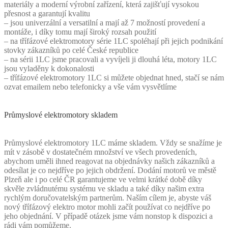
materiály a moderní výrobní zařízení, která zajišťují vysokou
přesnost a garantují kvalitu
– jsou univerzální a versatilní a mají až 7 možností provedení a
montáže, i díky tomu mají široký rozsah použití
– na třífázové elektromotory série 1LC spoléhají při jejich podnikání
stovky zákazníků po celé České republice
– na sérii 1LC jsme pracovali a vyvíjeli ji dlouhá léta, motory 1LC
jsou vyladěny k dokonalosti
– třífázové elektromotory 1LC si můžete objednat hned, stačí se nám
ozvat emailem nebo telefonicky a vše vám vysvětlíme
Průmyslové elektromotory skladem
Průmyslové elektromotory 1LC máme skladem. Vždy se snažíme je
mít v zásobě v dostatečném množství ve všech provedeních,
abychom uměli ihned reagovat na objednávky našich zákazníků a
odesílat je co nejdříve po jejich obdržení. Dodání motorů ve městě
Plzeň ale i po celé ČR garantujeme ve velmi krátké době díky
skvěle zvládnutému systému ve skladu a také díky našim extra
rychlým doručovatelským partnerům. Naším cílem je, abyste váš
nový třífázový elektro motor mohli začít používat co nejdříve po
jeho objednání. V případě otázek jsme vám nonstop k dispozici a
rádi vám pomůžeme.