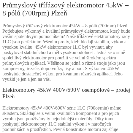
Průmyslový třífázový elektromotor 45kW –
8 pólů (700rpm) Plzeň
Průmyslový třífázový elektromotor 45kW – 8 pólů (700rpm) Plzeň.
Potřebujete výkonný a kvalitní průmyslový elektromotor, který bude
vaším spolehlivým pomocníkem? Naše třífázové elektromotory řady
1LC jsou perfektním řešením pro ty, kteří hledají stabilitu, výkon a
vysokou kvalitu. 45kW elektromotor 1LC byl vyvinut, aby
poskytoval stabilní chod a měl vysokou odolnost. Jedná se o silně
spolehlivý elektromotor pro použití ve velmi širokém spektru
průmyslových aplikací. Většinou se jedná o různé stroje jako jsou
kompresory, řezače, dopravníky, lisy a pod. S výkonem 45kW
poskytuje dostatečný výkon pro kvantum různých aplikací. Jeho
využití je jen a jen na vás.
Elektromotory 45kW 400V/690V osempólové – prodej
Plzeň
Elektromotory 45kW 400V/690V série 1LC (700ot/min) máme
skladem. Skládají se z velmi kvalitních komponent a pro jejich
výrobu jsou používány ty nejodolnější materiály. Díky tomu
poskytují elektromotory 1LC stabilní výkon i v náročných
podmínkách a prostředích. Pevná konstrukce motoru zajišťuje