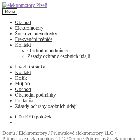
Přeskočit
Přejít
na
k
Menu
navigaci
obsahu
webu
Obchod
Elektromotory
Šnekové převodovky
Frekvenční měniče
Kontakt
Obchodní podmínky
Zásady ochrany osobních údajů
Úvodní stránka
Kontakt
Košík
Môj účet
Obchod
Obchodní podmínky
Pokladňa
Zásady ochrany osobních údajů
0,00
Kč
0 položek
Domů
/
Elektromotory
/
Průmyslové elektromotory 1LC
/
Průmyslové elektromotory 1LC 700rpm
/
Průmyslový elektromotor