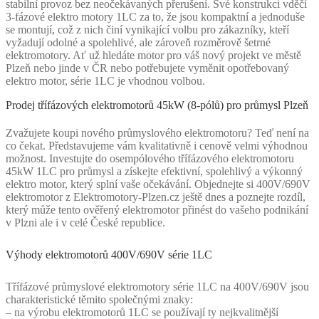
stabilní provoz bez neočekávaných přerušení. Své konstrukci vděčí
3-fázové elektro motory 1LC za to, že jsou kompaktní a jednoduše
se montují, což z nich činí vynikající volbu pro zákazníky, kteří
vyžadují odolné a spolehlivé, ale zároveň rozměrově šetrné
elektromotory. Ať už hledáte motor pro váš nový projekt ve městě
Plzeň nebo jinde v ČR nebo potřebujete vyměnit opotřebovaný
elektro motor, série 1LC je vhodnou volbou.
Prodej třífázových elektromotorů 45kW (8-pólů) pro průmysl Plzeň
Zvažujete koupi nového průmyslového elektromotoru? Teď není na
co čekat. Představujeme vám kvalitativně i cenově velmi výhodnou
možnost. Investujte do osempólového třífázového elektromotoru
45kW 1LC pro průmysl a získejte efektivní, spolehlivý a výkonný
elektro motor, který splní vaše očekávání. Objednejte si 400V/690V
elektromotor z Elektromotory-Plzen.cz ještě dnes a poznejte rozdíl,
který může tento ověřený elektromotor přinést do vašeho podnikání
v Plzni ale i v celé České republice.
Výhody elektromotorů 400V/690V série 1LC
Třífázové průmyslové elektromotory série 1LC na 400V/690V jsou
charakteristické těmito společnými znaky:
– na výrobu elektromotorů 1LC se používají ty nejkvalitnější