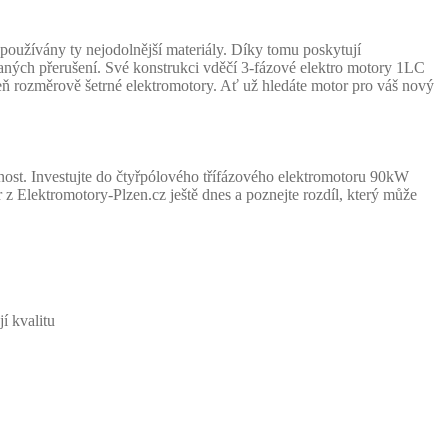
oužívány ty nejodolnější materiály. Díky tomu poskytují
aných přerušení. Své konstrukci vděčí 3-fázové elektro motory 1LC
oveň rozměrově šetrné elektromotory. Ať už hledáte motor pro váš nový
ost. Investujte do čtyřpólového třífázového elektromotoru 90kW
 z Elektromotory-Plzen.cz ještě dnes a poznejte rozdíl, který může
í kvalitu