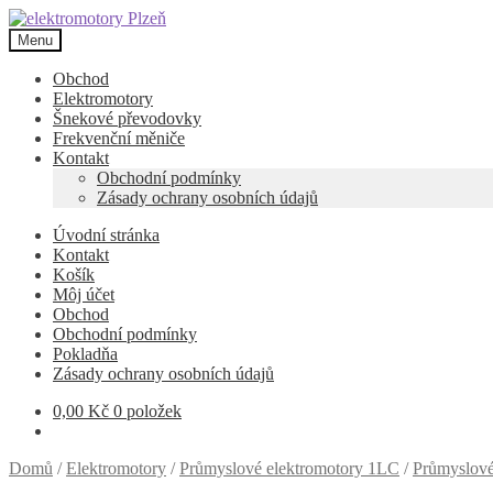
Přeskočit
Přejít
na
k
Menu
navigaci
obsahu
webu
Obchod
Elektromotory
Šnekové převodovky
Frekvenční měniče
Kontakt
Obchodní podmínky
Zásady ochrany osobních údajů
Úvodní stránka
Kontakt
Košík
Môj účet
Obchod
Obchodní podmínky
Pokladňa
Zásady ochrany osobních údajů
0,00
Kč
0 položek
Domů
/
Elektromotory
/
Průmyslové elektromotory 1LC
/
Průmyslové