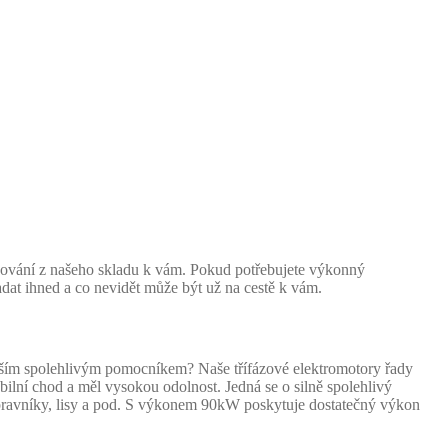
dování z našeho skladu k vám. Pokud potřebujete výkonný
dat ihned a co nevidět může být už na cestě k vám.
aším spolehlivým pomocníkem? Naše třífázové elektromotory řady
bilní chod a měl vysokou odolnost. Jedná se o silně spolehlivý
dopravníky, lisy a pod. S výkonem 90kW poskytuje dostatečný výkon