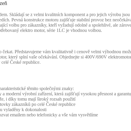
zeň
Skládají se z velmi kvalitních komponent a pro jejich výrobu jsou p
dích. Pevná konstrukce motoru zajišťuje stabilní provoz bez neočekáv
kající volbu pro zákazníky, kteří vyžadují odolné a spolehlivé, ale zár
otřebovaný elektro motor, série 1LC je vhodnou volbou.
 čekat. Představujeme vám kvalitativně i cenově velmi výhodnou možn
otor, který splní vaše očekávání. Objednejte si 400V/690V elektromotor
v celé České republice.
rakteristické těmito společnými znaky:
 a moderní výrobní zařízení, která zajišťují vysokou přesnost a garantuj
že, i díky tomu mají široký rozsah použití
 stovky zákazníků po celé České republice
sou vyladěny k dokonalosti
 ozvat emailem nebo telefonicky a vše vám vysvětlíme