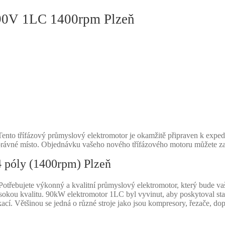
90V 1LC 1400rpm Plzeň
ento třífázový průmyslový elektromotor je okamžitě připraven k expe
 správné místo. Objednávku vašeho nového třífázového motoru můžete za
4 póly (1400rpm) Plzeň
Potřebujete výkonný a kvalitní průmyslový elektromotor, který bude v
vysokou kvalitu. 90kW elektromotor 1LC byl vyvinut, aby poskytoval sta
kací. Většinou se jedná o různé stroje jako jsou kompresory, řezače, 