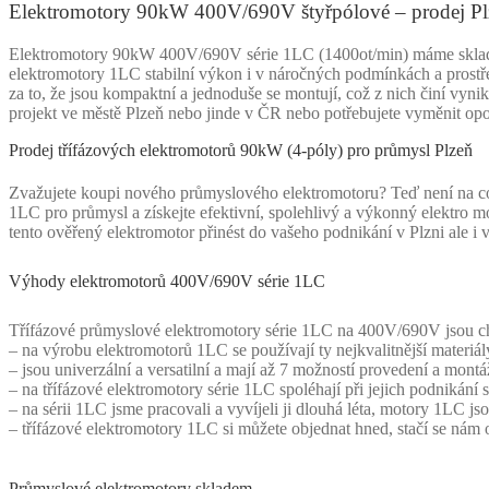
Elektromotory 90kW 400V/690V štyřpólové – prodej Pl
Elektromotory 90kW 400V/690V série 1LC (1400ot/min) máme skladem. 
elektromotory 1LC stabilní výkon i v náročných podmínkách a prostře
za to, že jsou kompaktní a jednoduše se montují, což z nich činí vyni
projekt ve městě Plzeň nebo jinde v ČR nebo potřebujete vyměnit op
Prodej třífázových elektromotorů 90kW (4-póly) pro průmysl Plzeň
Zvažujete koupi nového průmyslového elektromotoru? Teď není na co
1LC pro průmysl a získejte efektivní, spolehlivý a výkonný elektro m
tento ověřený elektromotor přinést do vašeho podnikání v Plzni ale i 
Výhody elektromotorů 400V/690V série 1LC
Třífázové průmyslové elektromotory série 1LC na 400V/690V jsou cha
– na výrobu elektromotorů 1LC se používají ty nejkvalitnější materiály
– jsou univerzální a versatilní a mají až 7 možností provedení a montá
– na třífázové elektromotory série 1LC spoléhají při jejich podnikání
– na sérii 1LC jsme pracovali a vyvíjeli ji dlouhá léta, motory 1LC j
– třífázové elektromotory 1LC si můžete objednat hned, stačí se nám
Průmyslové elektromotory skladem