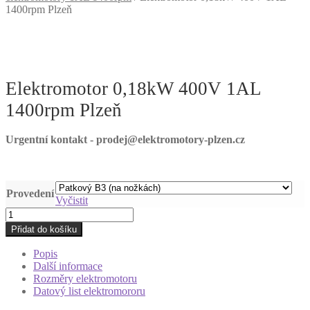
1400rpm Plzeň
Elektromotor 0,18kW 400V 1AL
1400rpm Plzeň
Urgentní kontakt - prodej@elektromotory-plzen.cz
Provedení
Vyčistit
Elektromotor
0,18kW
Přidat do košíku
400V
1AL
Popis
1400rpm
Další informace
Plzeň
Rozměry elektromotoru
množství
Datový list elektromororu