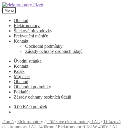
Přeskočit
Přejít
na
k
Menu
navigaci
obsahu
webu
Obchod
Elektromotory
Šnekové převodovky
Frekvenční měniče
Kontakt
Obchodní podmínky
Zásady ochrany osobních údajů
Úvodní stránka
Kontakt
Košík
Môj účet
Obchod
Obchodní podmínky
Pokladňa
Zásady ochrany osobních údajů
0,00
Kč
0 položek
Domů
/
Elektromotory
/
Třífázové elektromotory 1AL
/
Třífázové
elektromotory 1AL 1400rpm
/
Elektromotor 0,18kW 400V 1AL