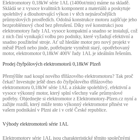
Elektromotory 0,18kW série 1AL (1400ot/min) máme na skladě.
Skládá se z vysoce kvalitních komponent a materiálů a poskytuje
spolehlivý a dlouhotrvající výkon i v těch nejnáročnějších
průmyslových prostředích. Odolná konstrukce motoru zajišťuje jeho
bezproblémový chod bez přerušení. Díky své konstrukci jsou
elektromotory řady 1AL vysoce kompaktní a snadno se instalují, což
z nich činí vynikající volbu pro podniky, které vyžadují efektivní a
snadno použitelné stroje. Ať už hledáte motor pro nový projekt v
městě Plzeň nebo jinde, potřebujete vyměnit starý, opotřebovaný
motor, elektromotor 0,18kW 400V řady 1AL je ideálním řešením.
Prodej čtyřpólových elektromotorů 0,18kW Plzeň
Přemýšlíte nad koupí nového třífázového elektromotoru? Tak proč
čekat? Investujte ještě dnes do čtyřpólového třífázového
elektromotoru 0,18kW série 1AL a získáte spolehlivý, efektivní a
vysoce výkonný motor, který splní všechny vaše průmyslové
potřeby. Objednejte si elektromotor z Elektromotory-Plzen.cz nyní a
zažijte rozdíl, který může tento výkonný elektromotor přinést ve
vašem podnikání v Plzni ale i v celé České republice.
Výhody elektromotorů série 1AL
Elektromotory série 1AL jsou charakteristické těmito společnými