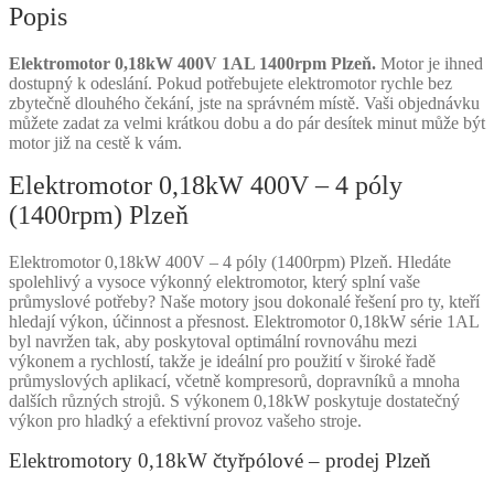
Popis
Elektromotor 0,18kW 400V 1AL 1400rpm Plzeň.
Motor je ihned
dostupný k odeslání. Pokud potřebujete elektromotor rychle bez
zbytečně dlouhého čekání, jste na správném místě. Vaši objednávku
můžete zadat za velmi krátkou dobu a do pár desítek minut může být
motor již na cestě k vám.
Elektromotor 0,18kW 400V – 4 póly
(1400rpm) Plzeň
Elektromotor 0,18kW 400V – 4 póly (1400rpm) Plzeň. Hledáte
spolehlivý a vysoce výkonný elektromotor, který splní vaše
průmyslové potřeby? Naše motory jsou dokonalé řešení pro ty, kteří
hledají výkon, účinnost a přesnost. Elektromotor 0,18kW série 1AL
byl navržen tak, aby poskytoval optimální rovnováhu mezi
výkonem a rychlostí, takže je ideální pro použití v široké řadě
průmyslových aplikací, včetně kompresorů, dopravníků a mnoha
dalších různých strojů. S výkonem 0,18kW poskytuje dostatečný
výkon pro hladký a efektivní provoz vašeho stroje.
Elektromotory 0,18kW čtyřpólové – prodej Plzeň