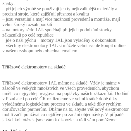
znaky:
– při jejich výrobě se používají jen ty nejkvalitnější materiály a
precizní stroje, které zajišťují přesnost a kvalitu
– jsou versatilní a mají více možností provedení a montáže, mají
velmi široký rozsah použití
– na motory série 1AL spoléhají při jejich podnikání stovky
zákazníků po celé republice
– jde o naši pýchu – motory 1AL jsou vyladěny k dokonalosti
– všechny elektromotory 1AL si můžete velmi rychle koupit online
v našem e-shopu nebo objednat emailem
Třífázové elektromotory na skladě
Třífázové elektromotory 1AL máme na skladě. Vždy je máme v
zásobě ve velkých množstvích ve všech provedeních, abychom
uměli co nejrychleji reagovat na poptávky našich zákazníků. Dodání
v Plzni ale i po celé ČR realizujeme ve velmi krátké době díky
vyladěnému logistickému procesu ve skladu a také díky rychlým
doručovacím partnerům. Dbáme na to, abyste váš nový elektromotor
mohli začít používat co nejdříve po zadání objednávky. V případě
jakýchkoli otázek jsme vám k dispozici a rádi vám pomůžeme.