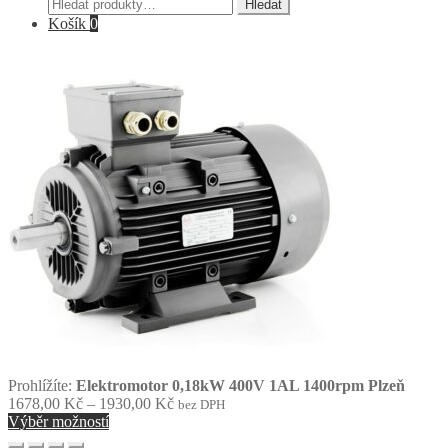
Hledat:
Hledat
Košík
0
Prohlížíte:
Elektromotor 0,18kW 400V 1AL 1400rpm Plzeň
Rozpětí
1678,00
Kč
–
1930,00
Kč
bez DPH
cen:
Výběr možností
1678,00 Kč