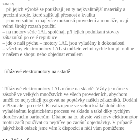
znaky:
– při jejich výrobě se používají jen ty nejkvalitnější materiály a
precizní stroje, které zajišťují přesnost a kvalitu
– jsou versatilní a mají více možností provedení a montáže, mají
velmi široký rozsah použití
– na motory série 1AL spoléhají při jejich podnikání stovky
zákazníků po celé republice
– jde o naši pýchu – motory 1AL jsou vyladěny k dokonalosti
– všechny elektromotory 1AL si můžete velmi rychle koupit online
v našem e-shopu nebo objednat emailem
Třífázové elektromotory na skladě
Třífázové elektromotory 1AL máme na skladě. Vždy je máme v
zásobě ve velkých množstvích ve všech provedeních, abychom
uměli co nejrychleji reagovat na poptávky našich zákazníků. Dodání
v Plzni ale i po celé ČR realizujeme ve velmi krátké době díky
vyladěnému logistickému procesu ve skladu a také díky rychlým
doručovacím partnerům. Dbáme na to, abyste váš nový elektromotor
mohli začít používat co nejdříve po zadání objednávky. V případě
jakýchkoli otázek jsme vám k dispozici a rádi vám pomůžeme.