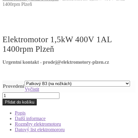
1400rpm Plzeň
Elektromotor 1,5kW 400V 1AL
1400rpm Plzeň
Urgentní kontakt - prodej@elektromotory-plzen.cz
Provedení
Vyčistit
Elektromotor
1,5kW
Přidat do košíku
400V
1AL
Popis
1400rpm
Další informace
Plzeň
Rozměry elektromotoru
množství
Datový list elektromororu