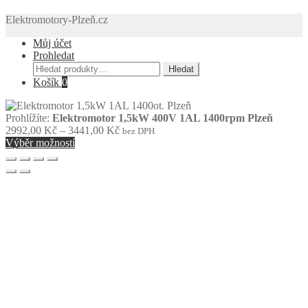
Elektromotory-Plzeň.cz
Můj účet
Prohledat
Hledat:
Hledat
Košík
0
Prohlížíte:
Elektromotor 1,5kW 400V 1AL 1400rpm Plzeň
Rozpětí
2992,00
Kč
–
3441,00
Kč
bez DPH
cen:
Výběr možností
2992,00 Kč
až
3441,00 Kč