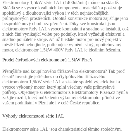
Elektromotory 1,5kW série 1AL (1400ot/min) máme na skladě.
Skládá se z vysoce kvalitních komponent a materiálů a poskytuje
spolehlivý a dlouhotrvající výkon i v těch nejnáročnějších
průmyslových prostředích. Odolná konstrukce motoru zajišťuje jeho
bezproblémový chod bez přerušení. Díky své konstrukci jsou
elektromotory řady 1AL vysoce kompaktní a snadno se instalují, což
z nich činí vynikající volbu pro podniky, které vyžadují efektivní a
snadno použitelné stroje. Ať už hledáte motor pro nový projekt v
městě Plzeň nebo jinde, potřebujete vyměnit starý, opotřebovaný
motor, elektromotor 1,5kW 400V řady 1AL je ideálním řešením.
Prodej čtyřpólových elektromotorů 1,5kW Plzeň
Přemýšlíte nad koupí nového třífázového elektromotoru? Tak proč
čekat? Investujte ještě dnes do čtyřpólového třífázového
elektromotoru 1,5kW série 1AL a získáte spolehlivý, efektivní a
vysoce výkonný motor, který splní všechny vaše průmyslové
potřeby. Objednejte si elektromotor z Elektromotory-Plzen.cz nyní a
zažijte rozdíl, který může tento výkonný elektromotor přinést ve
vašem podnikání v Plzni ale i v celé České republice.
Výhody elektromotorů série 1AL
Elektromotory série 1AL jsou charakteristické těmito společnými