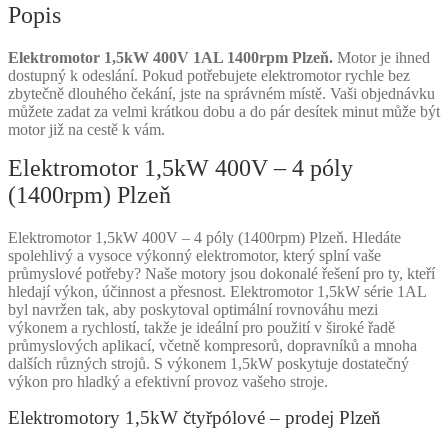
Popis
Elektromotor 1,5kW 400V 1AL 1400rpm Plzeň.
Motor je ihned
dostupný k odeslání. Pokud potřebujete elektromotor rychle bez
zbytečně dlouhého čekání, jste na správném místě. Vaši objednávku
můžete zadat za velmi krátkou dobu a do pár desítek minut může být
motor již na cestě k vám.
Elektromotor 1,5kW 400V – 4 póly
(1400rpm) Plzeň
Elektromotor 1,5kW 400V – 4 póly (1400rpm) Plzeň. Hledáte
spolehlivý a vysoce výkonný elektromotor, který splní vaše
průmyslové potřeby? Naše motory jsou dokonalé řešení pro ty, kteří
hledají výkon, účinnost a přesnost. Elektromotor 1,5kW série 1AL
byl navržen tak, aby poskytoval optimální rovnováhu mezi
výkonem a rychlostí, takže je ideální pro použití v široké řadě
průmyslových aplikací, včetně kompresorů, dopravníků a mnoha
dalších různých strojů. S výkonem 1,5kW poskytuje dostatečný
výkon pro hladký a efektivní provoz vašeho stroje.
Elektromotory 1,5kW čtyřpólové – prodej Plzeň