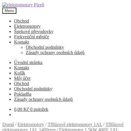
Přeskočit
Přejít
na
k
Menu
navigaci
obsahu
webu
Obchod
Elektromotory
Šnekové převodovky
Frekvenční měniče
Kontakt
Obchodní podmínky
Zásady ochrany osobních údajů
Úvodní stránka
Kontakt
Košík
Môj účet
Obchod
Obchodní podmínky
Pokladňa
Zásady ochrany osobních údajů
0,00
Kč
0 položek
Domů
/
Elektromotory
/
Třífázové elektromotory 1AL
/
Třífázové
elektromotory 1AL 1400rpm
/
Elektromotor 1,5kW 400V 1AL