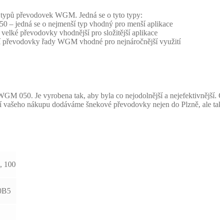
ch typů převodovek WGM. Jedná se o tyto typy:
edná se o nejmenší typ vhodný pro menší aplikace
é převodovky vhodnější pro složitější aplikace
řevodovky řady WGM vhodné pro nejnáročnější využití
M 050. Je vyrobena tak, aby byla co nejodolnější a nejefektivnější. 
í vašeho nákupu dodáváme šnekové převodovky nejen do Plzně, ale t
0, 100
0B5