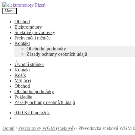
Přeskočit
Přejít
na
k
Menu
navigaci
obsahu
webu
Obchod
Elektromotory
Šnekové převodovky
Frekvenční měniče
Kontakt
Obchodní podmínky
Zásady ochrany osobních údajů
Úvodní stránka
Kontakt
Košík
Môj účet
Obchod
Obchodní podmínky
Pokladňa
Zásady ochrany osobních údajů
0,00
Kč
0 položek
Domů
/
Převodovky WGM (šnekové)
/
Převodovka šneková WGM 0