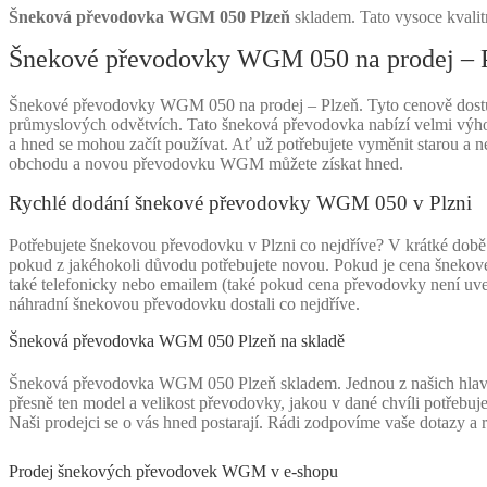
Šneková převodovka WGM 050 Plzeň
skladem. Tato vysoce kvalitn
Šnekové převodovky WGM 050 na prodej – 
Šnekové převodovky WGM 050 na prodej – Plzeň. Tyto cenově dostupné
průmyslových odvětvích. Tato šneková převodovka nabízí velmi výho
a hned se mohou začít používat. Ať už potřebujete vyměnit starou a n
obchodu a novou převodovku WGM můžete získat hned.
Rychlé dodání šnekové převodovky WGM 050 v Plzni
Potřebujete šnekovou převodovku v Plzni co nejdříve? V krátké době
pokud z jakéhokoli důvodu potřebujete novou. Pokud je cena šnekové 
také telefonicky nebo emailem (také pokud cena převodovky není uv
náhradní šnekovou převodovku dostali co nejdříve.
Šneková převodovka WGM 050 Plzeň na skladě
Šneková převodovka WGM 050 Plzeň skladem. Jednou z našich hlavní
přesně ten model a velikost převodovky, jakou v dané chvíli potřebu
Naši prodejci se o vás hned postarají. Rádi zodpovíme vaše dotazy 
Prodej šnekových převodovek WGM v e-shopu