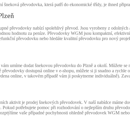
í šneková převodovka, která patří do ekonomické třídy, je ihned připra
Plzeň
 převodovky nabízí spolehlivý převod. Jsou vyrobeny z odolných a kv
dnou hodnotu za peníze. Převodovky WGM jsou kompaktní, efektivní a 
efunkční převodovku nebo hledáte kvalitní převodovku pro nový projekt 
 vám umíme dodat šnekovou převodovku do Plzně a okolí. Můžete se na
převodovky dostupná online v e-shopu, můžete si ji snadno a rychle o
edena online, v takovém případě vám ji poskytneme individuálně). Za
ch aktivit je prodej šnekových převodovek. V naší nabídce máme dos
je. Pokud potřebujete pomoc při rozhodování o nejlepším druhu převodov
a rozptýlíme vaše případné pochybnosti ohledně převodovek WGM nebo 