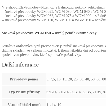
V e-shopu Elektromotory-Plzen.cz je k dispozici několik velikostní
– šnekové převodovky WGM 025, WGM 030, WGM 040 a WGM 050 – j
– šnekové převodovky WGM 063, WGM 075 a WGM 090 – středně velk
– šnekové převodovky WGM 110, WGM 130 a WGM 150 – největší p
Šneková převodovka WGM 050 – skvělý poměr kvality a ceny
Jedním z oblíbených typů převodovek je právě šneková převodovka WG
držíme skladem ve velkém množství. Během několika dní od obdržen
spolehlivou převodovku, která splní vaše požadavky.
Další informace
Převodový poměr
5, 7,5, 10, 15, 20, 25, 30, 40, 50, 60, 8
Typ vlastní příruby
63B14, 71B14, 80B14, 63B5, 71B5, 8
Vstupní hřídel (mm)
11, 14, 19