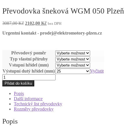
Převodovka šneková WGM 050 Plzeň
Původní
Aktuální
3087,00
Kč
2102,00
Kč
bez DPH
cena
cena
Urgentní kontakt - prodej@elektromotory-plzen.cz
byla:
je:
3087,00 Kč.
2102,00 Kč.
Převodový poměr
Typ vlastní příruby
Vstupní hřídel (mm)
Výstupní dutý hřídel (mm)
Vyčistit
Převodovka
šneková
Přidat do košíku
WGM
050
Popis
Plzeň
Další informace
množství
Technický list převodovky
Rozměry převodovky
Popis