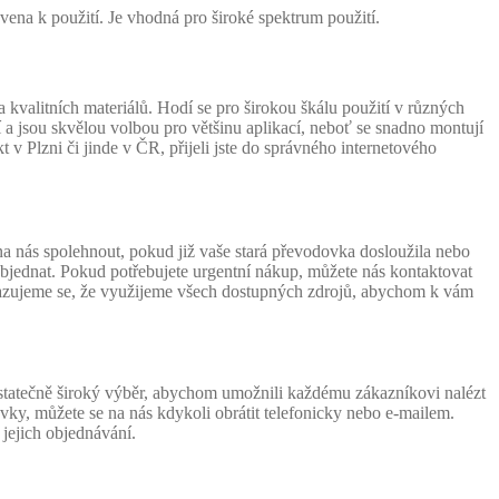
vena k použití. Je vhodná pro široké spektrum použití.
alitních materiálů. Hodí se pro širokou škálu použití v různých
jsou skvělou volbou pro většinu aplikací, neboť se snadno montují
v Plzni či jinde v ČR, přijeli jste do správného internetového
 nás spolehnout, pokud již vaše stará převodovka dosloužila nebo
bjednat. Pokud potřebujete urgentní nákup, můžete nás kontaktovat
vazujeme se, že využijeme všech dostupných zdrojů, abychom k vám
tatečně široký výběr, abychom umožnili každému zákazníkovi nalézt
ky, můžete se na nás kdykoli obrátit telefonicky nebo e-mailem.
jejich objednávání.