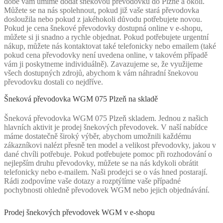
době vám umíme dodat šnekovou převodovku do Plzně a okolí.
Můžete se na nás spolehnout, pokud již vaše stará převodovka
dosloužila nebo pokud z jakéhokoli důvodu potřebujete novou.
Pokud je cena šnekové převodovky dostupná online v e-shopu,
můžete si ji snadno a rychle objednat. Pokud potřebujete urgentní
nákup, můžete nás kontaktovat také telefonicky nebo emailem (také
pokud cena převodovky není uvedena online, v takovém případě
vám ji poskytneme individuálně). Zavazujeme se, že využijeme
všech dostupných zdrojů, abychom k vám náhradní šnekovou
převodovku dostali co nejdříve.
Šneková převodovka WGM 075 Plzeň na skladě
Šneková převodovka WGM 075 Plzeň skladem. Jednou z našich
hlavních aktivit je prodej šnekových převodovek. V naší nabídce
máme dostatečně široký výběr, abychom umožnili každému
zákazníkovi nalézt přesně ten model a velikost převodovky, jakou v
dané chvíli potřebuje. Pokud potřebujete pomoc při rozhodování o
nejlepším druhu převodovky, můžete se na nás kdykoli obrátit
telefonicky nebo e-mailem. Naši prodejci se o vás hned postarají.
Rádi zodpovíme vaše dotazy a rozptýlíme vaše případné
pochybnosti ohledně převodovek WGM nebo jejich objednávání.
Prodej šnekových převodovek WGM v e-shopu