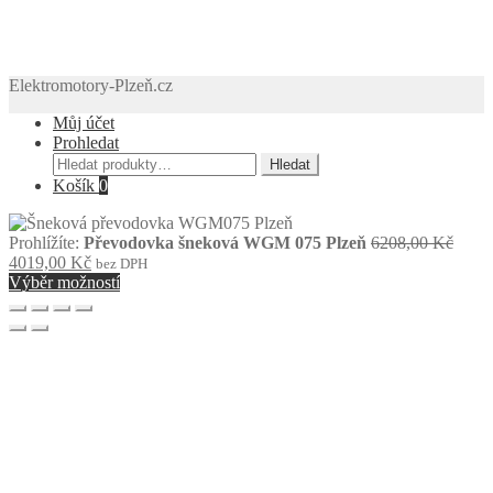
Elektromotory-Plzeň.cz
Můj účet
Prohledat
Hledat:
Hledat
Košík
0
Půvo
Prohlížíte:
Převodovka šneková WGM 075 Plzeň
6208,00
Kč
Aktuální
cena
4019,00
Kč
bez DPH
cena
byla:
Výběr možností
je:
6208,
4019,00 Kč.