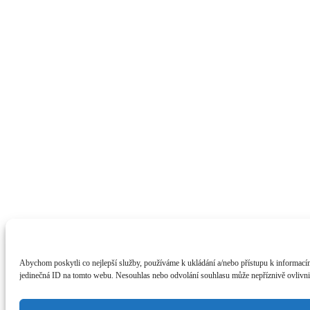
Abychom poskytli co nejlepší služby, používáme k ukládání a/nebo přístupu k informacím
jedinečná ID na tomto webu. Nesouhlas nebo odvolání souhlasu může nepříznivě ovlivnit 