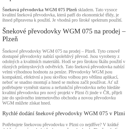
Šneková převodovka WGM 075 Plzeň
skladem. Tato vysoce
kvalitní šneková převodovka, která patří do ekonomické třídy, je
ihned připravena k použití. Je vhodná pro široké spektrum použití.
Šnekové převodovky WGM 075 na prodej –
Plzeň
Šnekové převodovky WGM 075 na prodej – Plzeň. Tyto cenově
dostupné převodovky nabízí spolehlivý převod. Jsou vyrobeny z
odolných a kvalitních materiálů. Hodí se pro širokou škálu použití v
různých průmyslových odvětvích. Tato šneková převodovka nabízí
velmi výhodnou hodnotu za peníze. Převodovky WGM jsou
kompaktní, efektivní a jsou skvělou volbou pro většinu aplikací,
neboť se snadno montují a hned se mohou začít používat. Ať už
potřebujete vyměnit starou a nefunkční převodovku nebo hledáte
kvalitní převodovku pro nový projekt v Plzni či jinde v ČR, přijeli
jste do správného internetového obchodu a novou převodovku
WGM můžete získat hned.
Rychlé dodání šnekové převodovky WGM 075 v Plzni
Potřebujete šnekovou převodovku v Plzni co nejdříve? V krátké