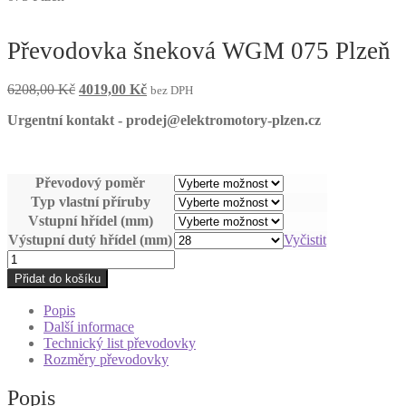
Převodovka šneková WGM 075 Plzeň
Původní
Aktuální
6208,00
Kč
4019,00
Kč
bez DPH
cena
cena
Urgentní kontakt - prodej@elektromotory-plzen.cz
byla:
je:
6208,00 Kč.
4019,00 Kč.
Převodový poměr
Typ vlastní příruby
Vstupní hřídel (mm)
Výstupní dutý hřídel (mm)
Vyčistit
Převodovka
šneková
Přidat do košíku
WGM
075
Popis
Plzeň
Další informace
množství
Technický list převodovky
Rozměry převodovky
Popis