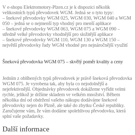
V e-shopu Elektromotory-Plzen.cz je k dispozici několik
velikostních typů převodovek WGM. Jedná se o tyto typy:
– šnekové převodovky WGM 025, WGM 030, WGM 040 a WGM
050 – jedná se o nejmenší typ vhodný pro menší aplikace
– šnekové převodovky WGM 063, WGM 075 a WGM 090 –
středně velké převodovky vhodnější pro složitější aplikace
– šnekové převodovky WGM 110, WGM 130 a WGM 150 –
největší převodovky řady WGM vhodné pro nejnáročnější využití
Šneková převodovka WGM 075 – skvělý poměr kvality a ceny
Jedním z oblíbených typů převodovek je právě šneková převodovka
WGM 075. Je vyrobena tak, aby byla co nejodolnější a
nejefektivnější. Objednávky převodovek dokážeme vyřídit velmi
rychle, jelikož je držíme skladem ve velkém množství. Během
několika dní od obdržení vašeho nákupu dodáváme šnekové
převodovky nejen do Plzně, ale také do zbytku České republiky.
Zaručujeme vám, že vám dodáme spolehlivou převodovku, která
splní vaše požadavky.
Další informace