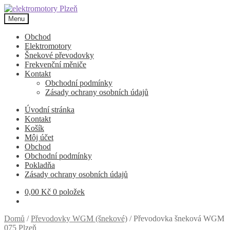
Přeskočit
Přejít
na
k
Menu
navigaci
obsahu
webu
Obchod
Elektromotory
Šnekové převodovky
Frekvenční měniče
Kontakt
Obchodní podmínky
Zásady ochrany osobních údajů
Úvodní stránka
Kontakt
Košík
Môj účet
Obchod
Obchodní podmínky
Pokladňa
Zásady ochrany osobních údajů
0,00
Kč
0 položek
Domů
/
Převodovky WGM (šnekové)
/
Převodovka šneková WGM
075 Plzeň