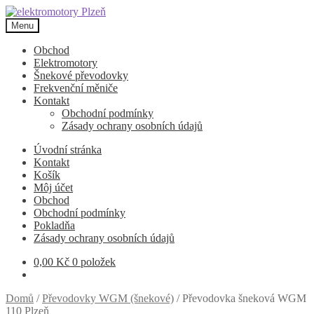
Přeskočit
Přejít
na
k
Menu
navigaci
obsahu
webu
Obchod
Elektromotory
Šnekové převodovky
Frekvenční měniče
Kontakt
Obchodní podmínky
Zásady ochrany osobních údajů
Úvodní stránka
Kontakt
Košík
Môj účet
Obchod
Obchodní podmínky
Pokladňa
Zásady ochrany osobních údajů
0,00
Kč
0 položek
Domů
/
Převodovky WGM (šnekové)
/
Převodovka šneková WGM
110 Plzeň