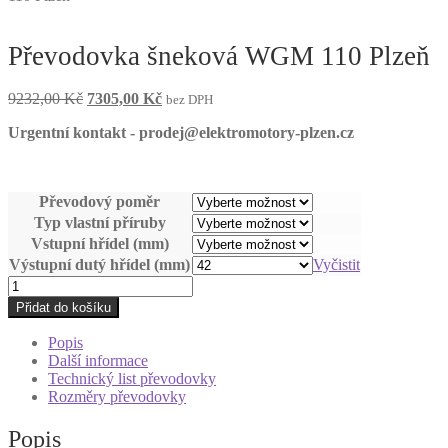
Převodovka šneková WGM 110 Plzeň
Původní
Aktuální
9232,00
Kč
7305,00
Kč
bez DPH
cena
cena
Urgentní kontakt - prodej@elektromotory-plzen.cz
byla:
je:
9232,00 Kč.
7305,00 Kč.
Převodový poměr
Typ vlastní příruby
Vstupní hřídel (mm)
Výstupní dutý hřídel (mm)
Vyčistit
Převodovka
šneková
Přidat do košíku
WGM
110
Popis
Plzeň
Další informace
množství
Technický list převodovky
Rozměry převodovky
Popis