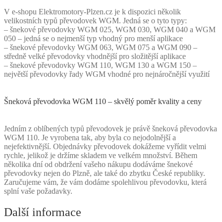
V e-shopu Elektromotory-Plzen.cz je k dispozici několik
velikostních typů převodovek WGM. Jedná se o tyto typy:
– šnekové převodovky WGM 025, WGM 030, WGM 040 a WGM
050 – jedná se o nejmenší typ vhodný pro menší aplikace
– šnekové převodovky WGM 063, WGM 075 a WGM 090 –
středně velké převodovky vhodnější pro složitější aplikace
– šnekové převodovky WGM 110, WGM 130 a WGM 150 –
největší převodovky řady WGM vhodné pro nejnáročnější využití
Šneková převodovka WGM 110 – skvělý poměr kvality a ceny
Jedním z oblíbených typů převodovek je právě šneková převodovka
WGM 110. Je vyrobena tak, aby byla co nejodolnější a
nejefektivnější. Objednávky převodovek dokážeme vyřídit velmi
rychle, jelikož je držíme skladem ve velkém množství. Během
několika dní od obdržení vašeho nákupu dodáváme šnekové
převodovky nejen do Plzně, ale také do zbytku České republiky.
Zaručujeme vám, že vám dodáme spolehlivou převodovku, která
splní vaše požadavky.
Další informace