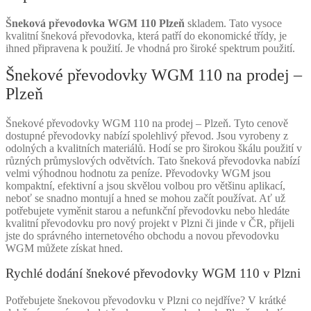
Šneková převodovka WGM 110 Plzeň
skladem. Tato vysoce
kvalitní šneková převodovka, která patří do ekonomické třídy, je
ihned připravena k použití. Je vhodná pro široké spektrum použití.
Šnekové převodovky WGM 110 na prodej –
Plzeň
Šnekové převodovky WGM 110 na prodej – Plzeň. Tyto cenově
dostupné převodovky nabízí spolehlivý převod. Jsou vyrobeny z
odolných a kvalitních materiálů. Hodí se pro širokou škálu použití v
různých průmyslových odvětvích. Tato šneková převodovka nabízí
velmi výhodnou hodnotu za peníze. Převodovky WGM jsou
kompaktní, efektivní a jsou skvělou volbou pro většinu aplikací,
neboť se snadno montují a hned se mohou začít používat. Ať už
potřebujete vyměnit starou a nefunkční převodovku nebo hledáte
kvalitní převodovku pro nový projekt v Plzni či jinde v ČR, přijeli
jste do správného internetového obchodu a novou převodovku
WGM můžete získat hned.
Rychlé dodání šnekové převodovky WGM 110 v Plzni
Potřebujete šnekovou převodovku v Plzni co nejdříve? V krátké