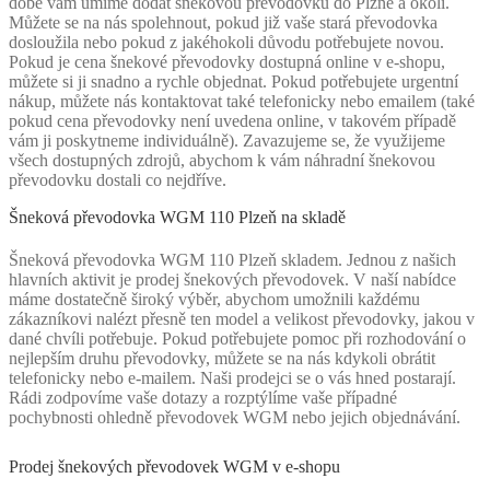
době vám umíme dodat šnekovou převodovku do Plzně a okolí.
Můžete se na nás spolehnout, pokud již vaše stará převodovka
dosloužila nebo pokud z jakéhokoli důvodu potřebujete novou.
Pokud je cena šnekové převodovky dostupná online v e-shopu,
můžete si ji snadno a rychle objednat. Pokud potřebujete urgentní
nákup, můžete nás kontaktovat také telefonicky nebo emailem (také
pokud cena převodovky není uvedena online, v takovém případě
vám ji poskytneme individuálně). Zavazujeme se, že využijeme
všech dostupných zdrojů, abychom k vám náhradní šnekovou
převodovku dostali co nejdříve.
Šneková převodovka WGM 110 Plzeň na skladě
Šneková převodovka WGM 110 Plzeň skladem. Jednou z našich
hlavních aktivit je prodej šnekových převodovek. V naší nabídce
máme dostatečně široký výběr, abychom umožnili každému
zákazníkovi nalézt přesně ten model a velikost převodovky, jakou v
dané chvíli potřebuje. Pokud potřebujete pomoc při rozhodování o
nejlepším druhu převodovky, můžete se na nás kdykoli obrátit
telefonicky nebo e-mailem. Naši prodejci se o vás hned postarají.
Rádi zodpovíme vaše dotazy a rozptýlíme vaše případné
pochybnosti ohledně převodovek WGM nebo jejich objednávání.
Prodej šnekových převodovek WGM v e-shopu